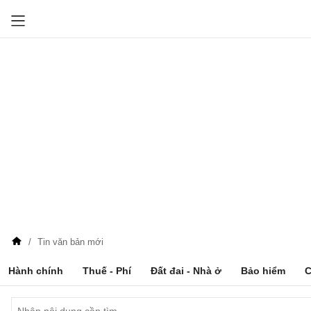
Tin văn bản mới
Hành chính
Thuế - Phí
Đất đai - Nhà ở
Bảo hiểm
C