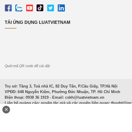
TẢI ỨNG DỤNG LUATVIETNAM
Quét mã QR code để cài đặt
Trụ sở: Tầng 3, Toà nhà IC, 82 Duy Tân, P.Cầu Giấy, TP.Hà Nội
VPĐD: 648 Nguyễn Kiệm, Phường Đức Nhuận, TP. Hồ Chí Minh
Điện thoại: 0938 36 1919 - Email:
cskh@luatvietnam.vn
Liên hệ quảng cáo; quyền tác giả và các quyền liên quan:
thuybt@in
×
Văn Bản Pháp Luật
|
Luật Doanh nghiệp
|
Luật Đất đai
|
Luật Hình 