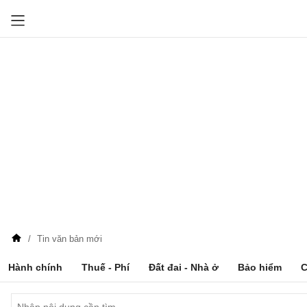
Tin văn bản mới
Hành chính
Thuế - Phí
Đất đai - Nhà ở
Bảo hiểm
C