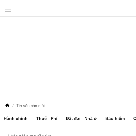
Tin văn bản mới
Hành chính
Thuế - Phí
Đất đai - Nhà ở
Bảo hiểm
C