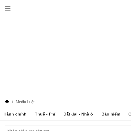
Media Luật
Hành chính
Thuế - Phí
Đất đai - Nhà ở
Bảo hiểm
C