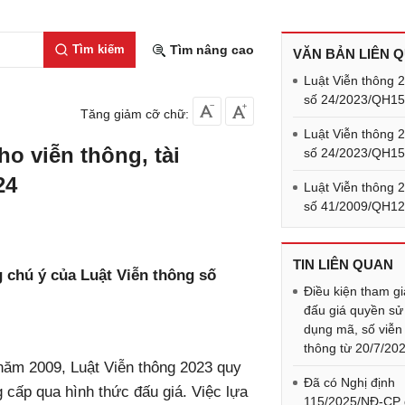
Tìm kiếm
Tìm nâng cao
VĂN BẢN LIÊN 
Luật Viễn thông 
số 24/2023/QH1
Tăng giảm cỡ chữ:
Luật Viễn thông 
o viễn thông, tài
số 24/2023/QH1
24
Luật Viễn thông 
số 41/2009/QH1
TIN LIÊN QUAN
 chú ý của Luật Viễn thông số
Điều kiện tham gi
.
đấu giá quyền sử
dụng mã, số viễn
thông từ 20/7/20
năm 2009, Luật Viễn thông 2023 quy
Đã có Nghị định
g cấp qua hình thức đấu giá. Việc lựa
115/2025/NĐ-CP 