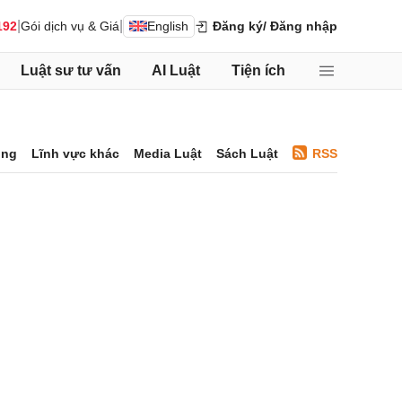
|
|
192
Gói dịch vụ & Giá
English
Đăng ký
/ Đăng nhập
Luật sư tư vấn
AI Luật
Tiện ích
ông
Lĩnh vực khác
Media Luật
Sách Luật
RSS