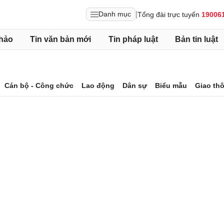
|
Danh mục
Tổng đài trực tuyến
19006
hảo
Tin văn bản mới
Tin pháp luật
Bản tin luật
Cán bộ - Công chức
Lao động
Dân sự
Biểu mẫu
Giao th