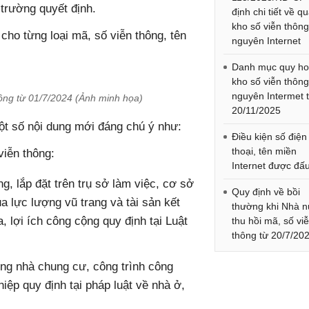
 trường quyết định.
định chi tiết về qu
kho số viễn thông
 cho từng loại mã, số viễn thông, tên
nguyên Internet
Danh mục quy h
kho số viễn thông,
nguyên Intermet 
hông từ 01/7/2024 (Ảnh minh họa)
20/11/2025
ột số nội dung mới đáng chú ý như:
Điều kiện số điện
thoại, tên miền
viễn thông:
Internet được đấu
, lắp đặt trên trụ sở làm việc, cơ sở
Quy định về bồi
ủa lực lượng vũ trang và tài sản kết
thường khi Nhà 
, lợi ích công cộng quy định tại Luật
thu hồi mã, số vi
thông từ 20/7/20
ng nhà chung cư, công trình công
ệp quy định tại pháp luật về nhà ở,