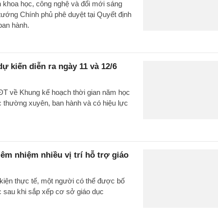
h khoa học, công nghệ và đổi mới sáng
tướng Chính phủ phê duyệt tại Quyết định
ban hành.
ự kiến diễn ra ngày 11 và 12/6
ĐT về Khung kế hoạch thời gian năm học
c thường xuyên, ban hành và có hiệu lực
êm nhiệm nhiều vị trí hỗ trợ giáo
iện thực tế, một người có thể được bố
ục sau khi sắp xếp cơ sở giáo dục