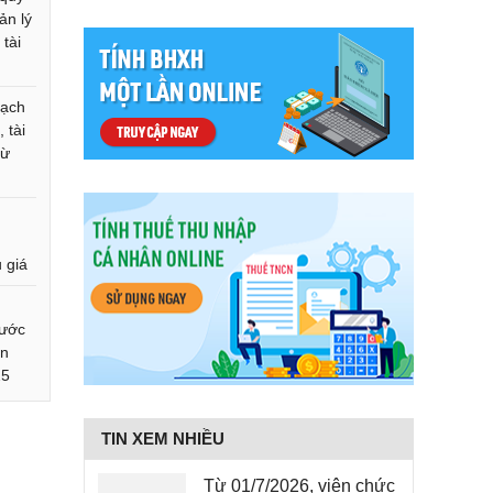
ản lý
 tài
oạch
 tài
từ
 giá
nước
ễn
25
TIN XEM NHIỀU
Từ 01/7/2026, viên chức