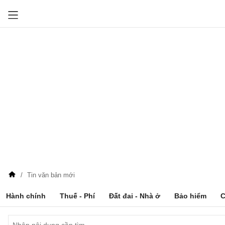
Tin văn bản mới
Hành chính
Thuế - Phí
Đất đai - Nhà ở
Bảo hiểm
C