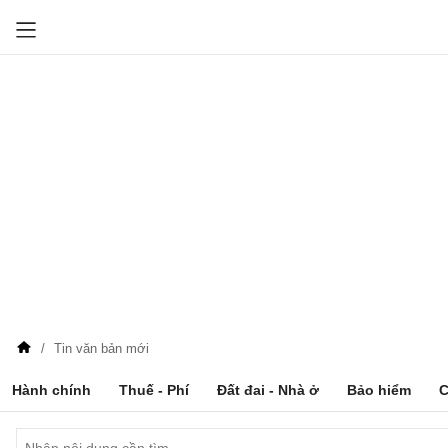
Tin văn bản mới
Hành chính
Thuế - Phí
Đất đai - Nhà ở
Bảo hiểm
C