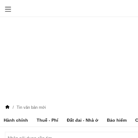
Tin văn bản mới
Hành chính
Thuế - Phí
Đất đai - Nhà ở
Bảo hiểm
C