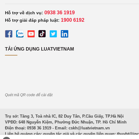
0938 36 1919
Hỗ trợ về dịch vụ:
1900 6192
Hỗ trợ giải đáp pháp luật:
TẢI ỨNG DỤNG LUATVIETNAM
Quét mã QR code để cài đặt
Trụ sở: Tầng 3, Toà nhà IC, 82 Duy Tân, P.Cầu Giấy, TP.Hà Nội
VPĐD: 648 Nguyễn Kiệm, Phường Đức Nhuận, TP. Hồ Chí Minh
Điện thoại: 0938 36 1919 - Email:
cskh@luatvietnam.vn
Liên hệ quảng cáo; quyền tác giả và các quyền liên quan:
thuybt@in