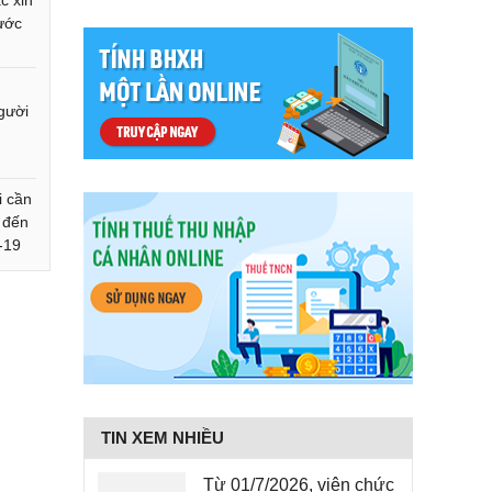
c xin
rước
gười
i cần
i đến
-19
TIN XEM NHIỀU
Từ 01/7/2026, viên chức