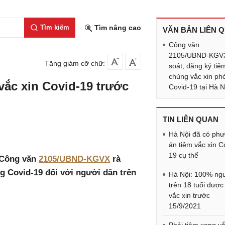
Tìm kiếm
Tìm nâng cao
VĂN BẢN LIÊN 
Công văn
2105/UBND-KGVX
Tăng giảm cỡ chữ:
soát, đăng ký tiê
chủng vắc xin ph
vắc xin Covid-19 trước
Covid-19 tại Hà N
TIN LIÊN QUAN
Hà Nội đã có ph
án tiêm vắc xin C
19 cụ thể
 Công văn
2105/UBND-KGVX
rà
g Covid-19 đối với người dân trên
Hà Nội: 100% ng
trên 18 tuổi được
vắc xin trước
15/9/2021