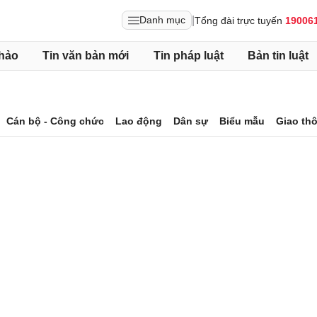
|
Danh mục
Tổng đài trực tuyến
19006
hảo
Tin văn bản mới
Tin pháp luật
Bản tin luật
Cán bộ - Công chức
Lao động
Dân sự
Biểu mẫu
Giao th