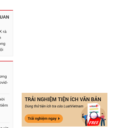
QUAN
 rà
m
òng
ội
ương
ovid-
ười
 tiêm