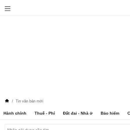
Tin văn bản mới
Hành chính
Thuế - Phí
Đất đai - Nhà ở
Bảo hiểm
C