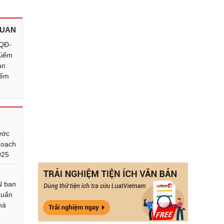
QUAN
/QĐ-
Kiểm
an
iểm
ước
hoạch
025
N ban
huẩn
hà