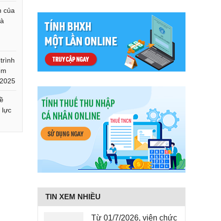
n của
hà
trình
ểm
/2025
về
 lực
TIN XEM NHIỀU
Từ 01/7/2026, viên chức