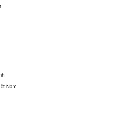
m
nh
iệt Nam