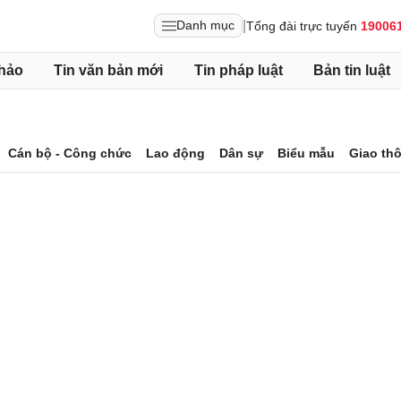
|
Danh mục
Tổng đài trực tuyến
19006
hảo
Tin văn bản mới
Tin pháp luật
Bản tin luật
Cán bộ - Công chức
Lao động
Dân sự
Biểu mẫu
Giao th