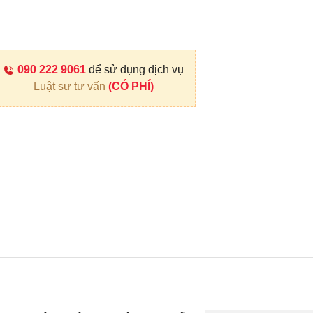
090 222 9061
để sử dụng dịch vụ
Luật sư tư vấn
(CÓ PHÍ)