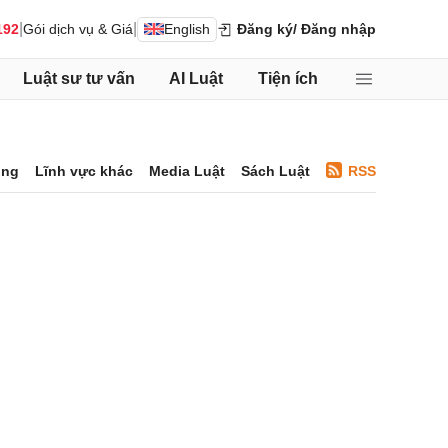
|
|
192
Gói dịch vụ & Giá
English
Đăng ký
/ Đăng nhập
Luật sư tư vấn
AI Luật
Tiện ích
ông
Lĩnh vực khác
Media Luật
Sách Luật
RSS