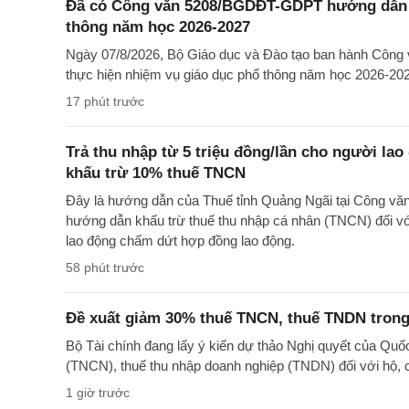
Đã có Công văn 5208/BGDĐT-GDPT hướng dẫn t
thông năm học 2026-2027
Ngày 07/8/2026, Bộ Giáo dục và Đào tạo ban hành Cô
thực hiện nhiệm vụ giáo dục phổ thông năm học 2026-20
17 phút trước
Trả thu nhập từ 5 triệu đồng/lần cho người la
khấu trừ 10% thuế TNCN
Đây là hướng dẫn của Thuế tỉnh Quảng Ngãi tại Công 
hướng dẫn khấu trừ thuế thu nhập cá nhân (TNCN) đối với
lao động chấm dứt hợp đồng lao động.
58 phút trước
Đề xuất giảm 30% thuế TNCN, thuế TNDN trong
Bộ Tài chính đang lấy ý kiến dự thảo Nghị quyết của Quố
(TNCN), thuế thu nhập doanh nghiệp (TNDN) đối với hộ, 
1 giờ trước