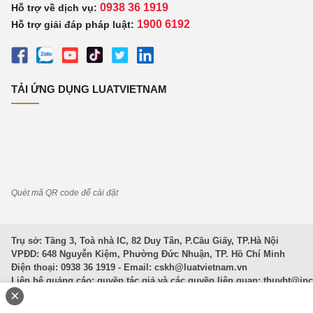
0938 36 1919
Hỗ trợ về dịch vụ:
1900 6192
Hỗ trợ giải đáp pháp luật:
TẢI ỨNG DỤNG LUATVIETNAM
Quét mã QR code để cài đặt
Trụ sở: Tầng 3, Toà nhà IC, 82 Duy Tân, P.Cầu Giấy, TP.Hà Nội
VPĐD: 648 Nguyễn Kiệm, Phường Đức Nhuận, TP. Hồ Chí Minh
Điện thoại: 0938 36 1919 - Email:
cskh@luatvietnam.vn
Liên hệ quảng cáo; quyền tác giả và các quyền liên quan:
thuybt@in
×
Văn Bản Pháp Luật
|
Luật Doanh nghiệp
|
Luật Đất đai
|
Luật Hình 