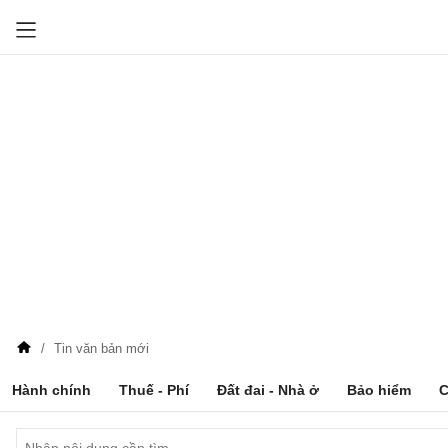
Tin văn bản mới
Hành chính
Thuế - Phí
Đất đai - Nhà ở
Bảo hiểm
C