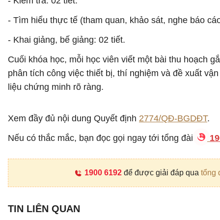
- Kiểm tra: 02 tiết.
- Tìm hiểu thực tế (tham quan, khảo sát, nghe báo cáo 
- Khai giảng, bế giảng: 02 tiết.
Cuối khóa học, mỗi học viên viết một bài thu hoạch gắ
phân tích công việc thiết bị, thí nghiệm và đề xuất vậ
liệu chứng minh rõ ràng.
Xem đầy đủ nội dung Quyết định
2774/QĐ-BGDĐT
.
Nếu có thắc mắc, bạn đọc gọi ngay tới tổng đài
19
1900 6192
để được giải đáp qua
tổng 
TIN LIÊN QUAN