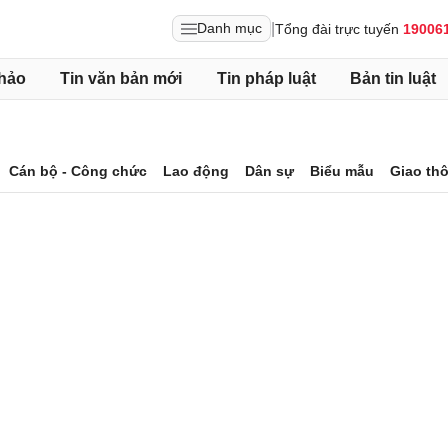
|
Danh mục
Tổng đài trực tuyến
19006
hảo
Tin văn bản mới
Tin pháp luật
Bản tin luật
Cán bộ - Công chức
Lao động
Dân sự
Biểu mẫu
Giao th