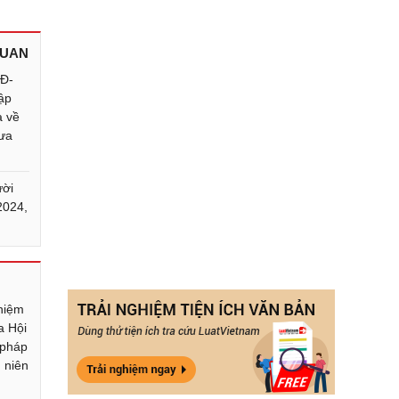
QUAN
QĐ-
ập
a về
hưa
ười
2024,
5
hiệm
a Hội
 pháp
 niên