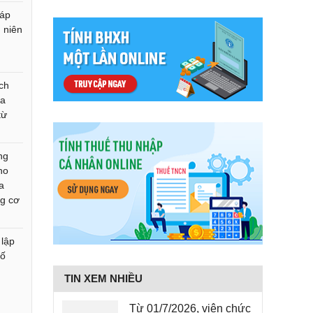
háp
 niên
ch
ưa
từ
ng
ho
đa
ng cơ
 lập
số
TIN XEM NHIỀU
Từ 01/7/2026, viên chức