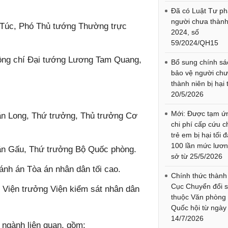
Đã có Luật Tư p
người chưa thành
 Túc, Phó Thủ tướng Thường trực
2024, số
59/2024/QH15
Đồng chí Đại tướng Lương Tam Quang,
Bổ sung chính sá
bảo vệ người ch
thành niên bị hại 
20/5/2026
Mới: Được tạm ứ
n Long, Thứ trưởng, Thủ trưởng Cơ
chi phí cấp cứu c
trẻ em bị hại tối 
100 lần mức lươ
n Gấu, Thứ trưởng Bộ Quốc phòng.
sở từ 25/5/2026
nh án Tòa án nhân dân tối cao.
Chính thức thành
Cục Chuyển đổi 
Viện trưởng Viện kiểm sát nhân dân
thuộc Văn phòng
Quốc hội từ ngày
14/7/2026
, ngành liên quan, gồm: