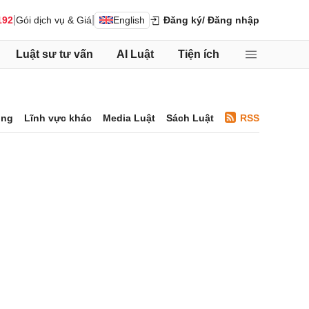
|
|
192
Gói dịch vụ & Giá
English
Đăng ký
/ Đăng nhập
Luật sư tư vấn
AI Luật
Tiện ích
ông
Lĩnh vực khác
Media Luật
Sách Luật
RSS