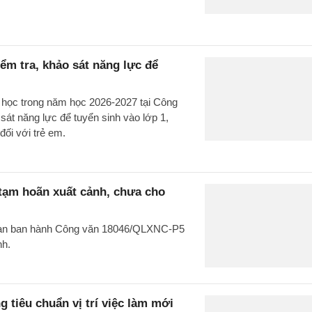
m tra, khảo sát năng lực để
u học trong năm học 2026-2027 tại Công
t năng lực để tuyển sinh vào lớp 1,
đối với trẻ em.
 tạm hoãn xuất cảnh, chưa cho
g an ban hành Công văn 18046/QLXNC-P5
nh.
 tiêu chuẩn vị trí việc làm mới