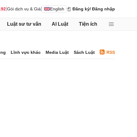
|
|
192
Gói dịch vụ & Giá
English
Đăng ký
/ Đăng nhập
Luật sư tư vấn
AI Luật
Tiện ích
ông
Lĩnh vực khác
Media Luật
Sách Luật
RSS