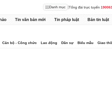
|
Danh mục
Tổng đài trực tuyến
19006
hảo
Tin văn bản mới
Tin pháp luật
Bản tin luật
Cán bộ - Công chức
Lao động
Dân sự
Biểu mẫu
Giao th