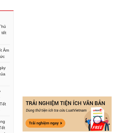
 Thủ
 tết
ết Âm
hức
ngày
của
ý
9
 Tết
6
ông
Tết