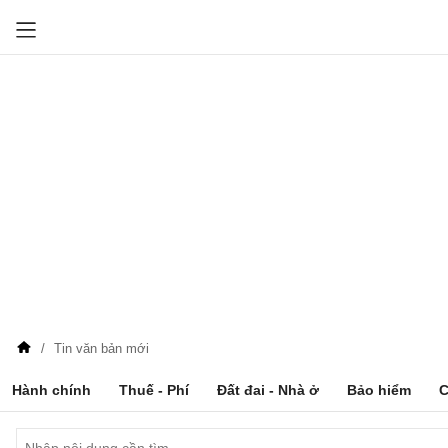
Tin văn bản mới
Hành chính
Thuế - Phí
Đất đai - Nhà ở
Bảo hiểm
C