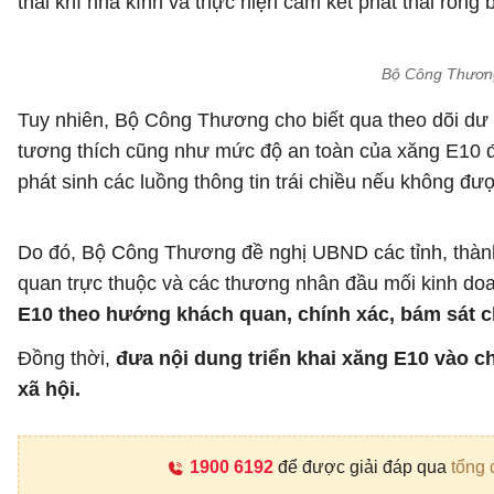
thải khí nhà kính và thực hiện cam kết phát thải ròn
Bộ Công Thương
Tuy nhiên, Bộ Công Thương cho biết qua theo dõi dư lu
tương thích cũng như mức độ an toàn của xăng E10 đ
phát sinh các luồng thông tin trái chiều nếu không đượ
Do đó, Bộ Công Thương đề nghị UBND các tỉnh, thành 
quan trực thuộc và các thương nhân đầu mối kinh do
E10 theo hướng khách quan, chính xác, bám sát 
Đồng thời,
đưa nội dung triển khai xăng E10 vào c
xã hội.
1900 6192
để được giải đáp qua
tổng 