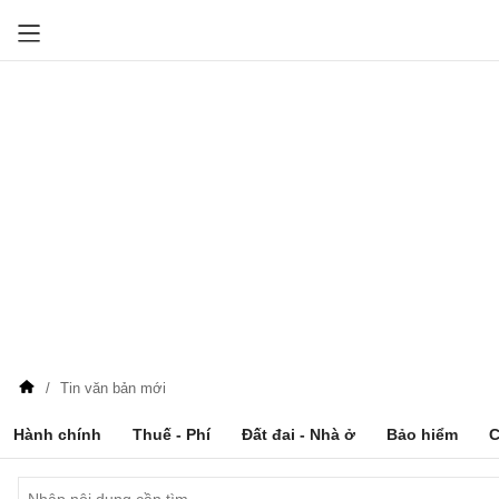
Tin văn bản mới
Hành chính
Thuế - Phí
Đất đai - Nhà ở
Bảo hiểm
C