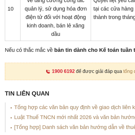
về tăng cường công tác
Quyết liệt yêu c
10
quản lý, sử dụng hóa đơn
tại các cửa hàng 
điện tử đối với hoạt động
thành trong thán
kinh doanh, bán lẻ xăng
dầu
Nếu có thắc mắc về
bản tin dành cho Kế toán tuần t
1900 6192
để được giải đáp qua
tổng 
TIN LIÊN QUAN
Tổng hợp các văn bản quy định về giao dịch liên k
Luật Thuế TNCN mới nhất 2026 và văn bản hướn
[Tổng hợp] Danh sách văn bản hướng dẫn về th