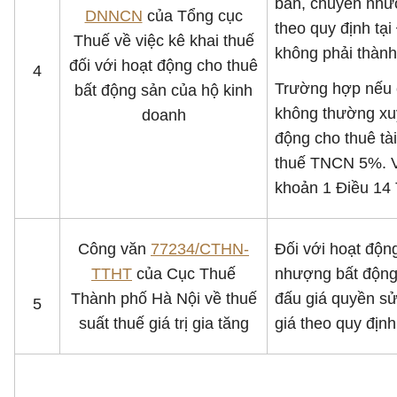
bán, chuyển như
DNNCN
của Tổng cục
theo quy định tạ
Thuế về việc kê khai thuế
không phải thành
đối với hoạt động cho thuê
4
Trường hợp nếu c
bất động sản của hộ kinh
không thường xuyê
doanh
động cho thuê t
thuế TNCN 5%. Vi
khoản 1 Điều 14 
Công văn
77234/CTHN-
Đối với hoạt động
TTHT
của Cục Thuế
nhượng bất động s
Thành phố Hà Nội về thuế
đấu giá quyền sử 
5
suất thuế giá trị gia tăng
giá theo quy địn