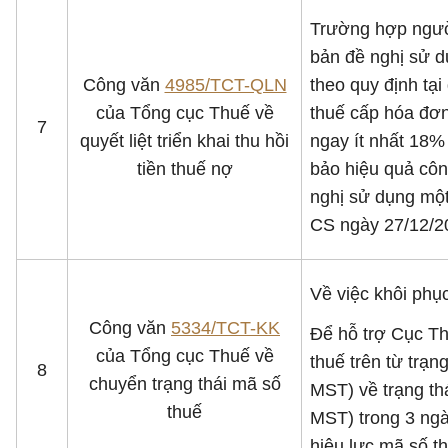
Trường hợp ngườ
bản đề nghị sử d
Công văn
4985/TCT-QLN
theo quy định tạ
của Tổng cục Thuế về
thuế cấp hóa đơn
7
quyết liệt triển khai thu hồi
ngay ít nhất 18
tiền thuế nợ
bảo hiệu quả côn
nghị sử dụng một
CS ngày 27/12/2
Về việc khôi phục
Công văn
5334/TCT-KK
Để hỗ trợ Cục Th
của Tổng cục Thuế về
thuế trên từ trạ
8
chuyển trạng thái mã số
MST) về trạng th
thuế
MST) trong 3 ngà
hiệu lực mã số t