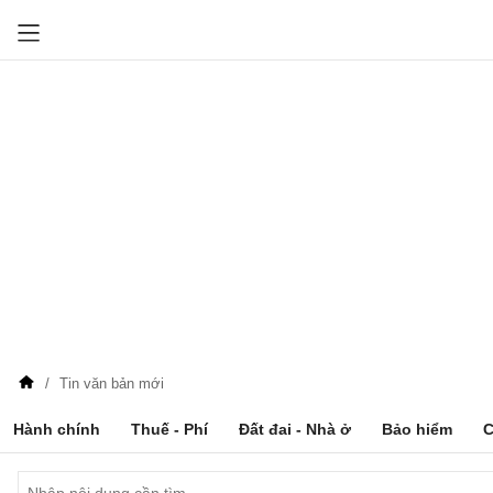
Tin văn bản mới
Hành chính
Thuế - Phí
Đất đai - Nhà ở
Bảo hiểm
C