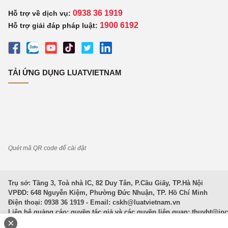
0938 36 1919
Hỗ trợ về dịch vụ:
1900 6192
Hỗ trợ giải đáp pháp luật:
TẢI ỨNG DỤNG LUATVIETNAM
Quét mã QR code để cài đặt
Trụ sở: Tầng 3, Toà nhà IC, 82 Duy Tân, P.Cầu Giấy, TP.Hà Nội
VPĐD: 648 Nguyễn Kiệm, Phường Đức Nhuận, TP. Hồ Chí Minh
Điện thoại: 0938 36 1919 - Email:
cskh@luatvietnam.vn
Liên hệ quảng cáo; quyền tác giả và các quyền liên quan:
thuybt@in
×
Văn Bản Pháp Luật
|
Luật Doanh nghiệp
|
Luật Đất đai
|
Luật Hình 