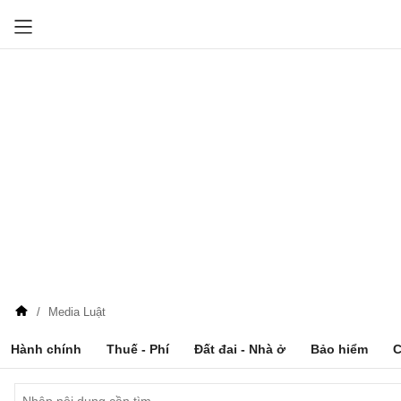
Media Luật
Hành chính
Thuế - Phí
Đất đai - Nhà ở
Bảo hiểm
C