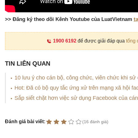
>> Đăng ký theo dõi Kênh Youtube của LuatVietnam
t
1900 6192
để được giải đáp qua
tổng 
TIN LIÊN QUAN
10 lưu ý cho cán bộ, công chức, viên chức khi sử
Hot: Đã có bộ quy tắc ứng xử trên mạng xã hội f
Sắp siết chặt hơn việc sử dụng Facebook của cá
Đánh giá bài viết:
(16 đánh giá)