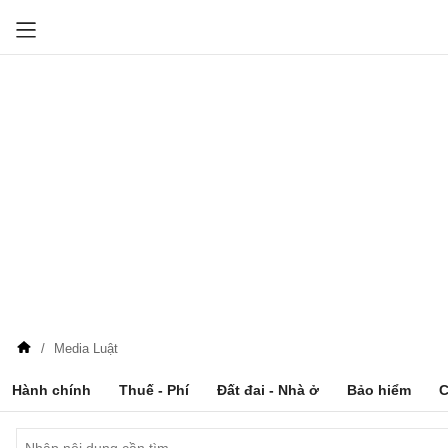
Media Luật
Hành chính
Thuế - Phí
Đất đai - Nhà ở
Bảo hiểm
C