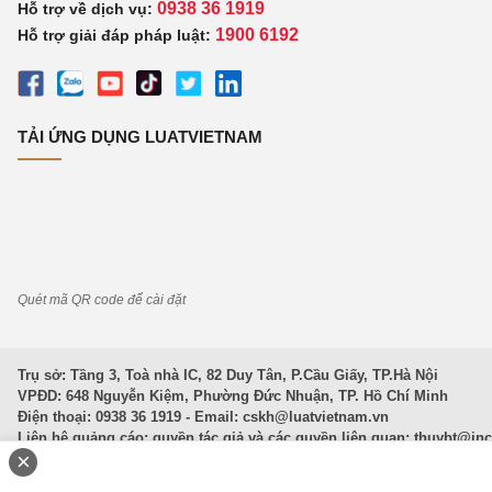
0938 36 1919
Hỗ trợ về dịch vụ:
1900 6192
Hỗ trợ giải đáp pháp luật:
TẢI ỨNG DỤNG LUATVIETNAM
Quét mã QR code để cài đặt
Trụ sở: Tầng 3, Toà nhà IC, 82 Duy Tân, P.Cầu Giấy, TP.Hà Nội
VPĐD: 648 Nguyễn Kiệm, Phường Đức Nhuận, TP. Hồ Chí Minh
Điện thoại: 0938 36 1919 - Email:
cskh@luatvietnam.vn
Liên hệ quảng cáo; quyền tác giả và các quyền liên quan:
thuybt@in
×
Văn Bản Pháp Luật
|
Luật Doanh nghiệp
|
Luật Đất đai
|
Luật Hình 