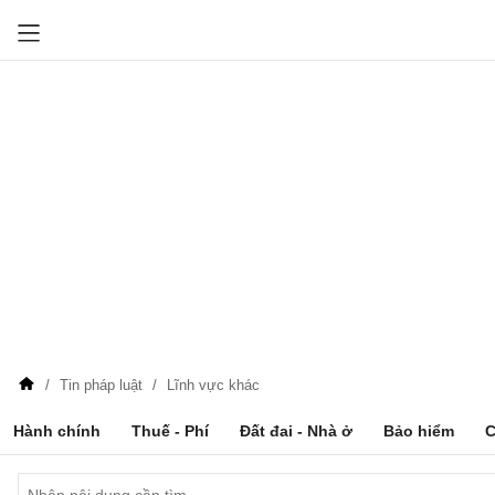
Tin pháp luật
Lĩnh vực khác
Hành chính
Thuế - Phí
Đất đai - Nhà ở
Bảo hiểm
C