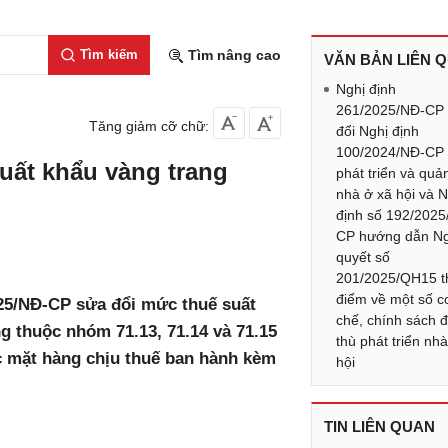
Tìm kiếm
Tìm nâng cao
VĂN BẢN LIÊN 
Nghị định
261/2025/NĐ-CP
Tăng giảm cỡ chữ:
đổi Nghị định
100/2024/NĐ-CP
xuất khẩu vàng trang
phát triển và quản
nhà ở xã hội và N
định số 192/2025
CP hướng dẫn Ng
quyết số
201/2025/QH15 t
điểm về một số c
025/NĐ-CP sửa đổi mức thuế suất
chế, chính sách 
g thuộc nhóm 71.13, 71.14 và 71.15
thù phát triển nh
c mặt hàng chịu thuế ban hành kèm
hội
TIN LIÊN QUAN