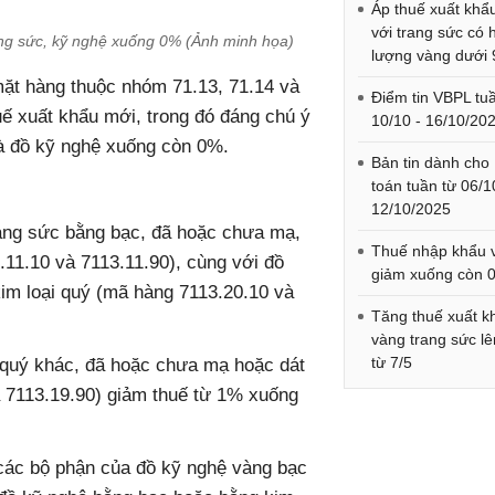
Áp thuế xuất khẩ
với trang sức có
ang sức, kỹ nghệ xuống 0% (Ảnh minh họa)
lượng vàng dưới
mặt hàng thuộc nhóm 71.13, 71.14 và
Điểm tin VBPL tu
ế xuất khẩu mới, trong đó đáng chú ý
10/10 - 16/10/20
và đồ kỹ nghệ xuống còn 0%.
Bản tin dành cho
toán tuần từ 06/1
12/10/2025
rang sức bằng bạc, đã hoặc chưa mạ,
Thuế nhập khẩu 
.11.10 và 7113.11.90), cùng với đồ
giảm xuống còn 
kim loại quý (mã hàng 7113.20.10 và
Tăng thuế xuất k
vàng trang sức l
từ 7/5
i quý khác, đã hoặc chưa mạ hoặc dát
à 7113.19.90) giảm thuế từ 1% xuống
 các bộ phận của đồ kỹ nghệ vàng bạc