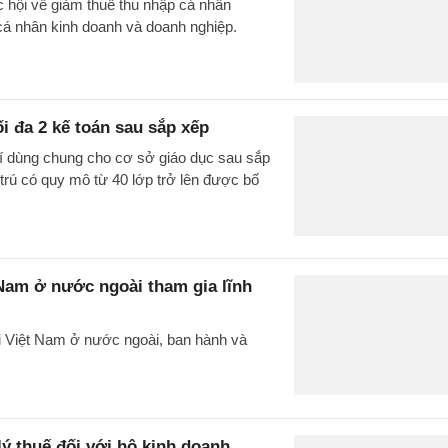
c hội về giảm thuế thu nhập cá nhân
cá nhân kinh doanh và doanh nghiệp.
ối đa 2 kế toán sau sắp xếp
rí dùng chung cho cơ sở giáo dục sau sắp
 trú có quy mô từ 40 lớp trở lên được bố
 Nam ở nước ngoài tham gia lĩnh
i Việt Nam ở nước ngoài, ban hành và
ý thuế đối với hộ kinh doanh