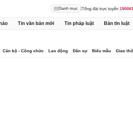
|
Danh mục
Tổng đài trực tuyến
19006
hảo
Tin văn bản mới
Tin pháp luật
Bản tin luật
Cán bộ - Công chức
Lao động
Dân sự
Biểu mẫu
Giao th