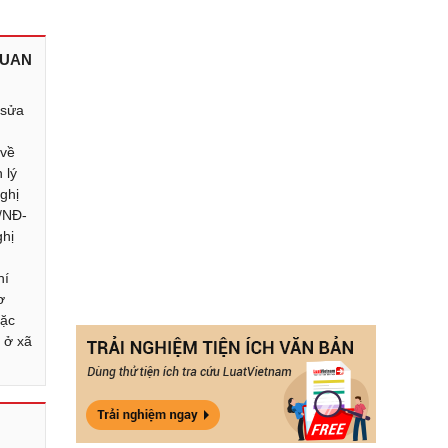
QUAN
 sửa
 về
 lý
ghị
/NĐ-
hị
hí
ơ
đặc
à ở xã