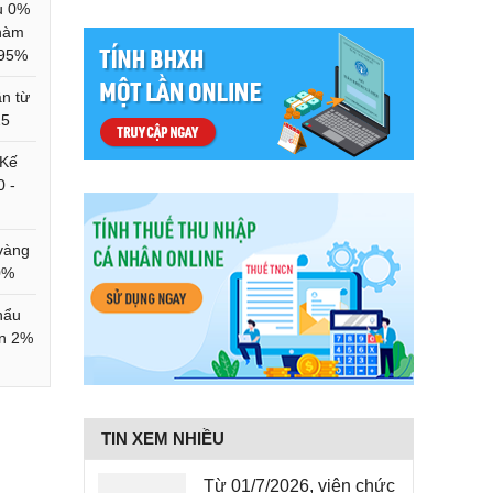
u 0%
 hàm
 95%
ần từ
25
 Kế
0 -
vàng
0%
hẩu
ên 2%
TIN XEM NHIỀU
Từ 01/7/2026, viên chức