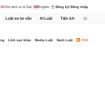
|
|
192
Gói dịch vụ & Giá
English
Đăng ký
/ Đăng nhập
Luật sư tư vấn
AI Luật
Tiện ích
ông
Lĩnh vực khác
Media Luật
Sách Luật
RSS