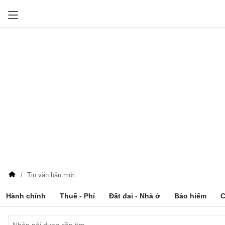
Tin văn bản mới
Hành chính
Thuế - Phí
Đất đai - Nhà ở
Bảo hiểm
C