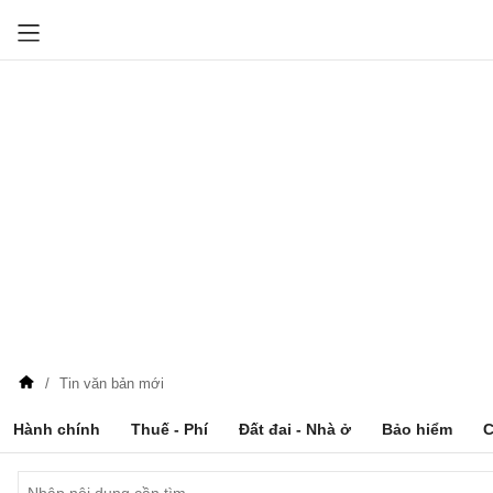
Tin văn bản mới
Hành chính
Thuế - Phí
Đất đai - Nhà ở
Bảo hiểm
C