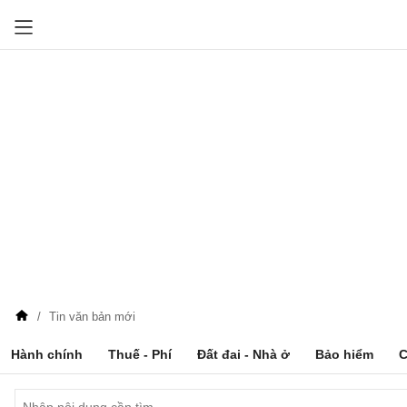
Tin văn bản mới
Hành chính
Thuế - Phí
Đất đai - Nhà ở
Bảo hiểm
C