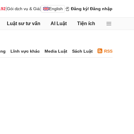
|
|
192
Gói dịch vụ & Giá
English
Đăng ký
/ Đăng nhập
Luật sư tư vấn
AI Luật
Tiện ích
ông
Lĩnh vực khác
Media Luật
Sách Luật
RSS