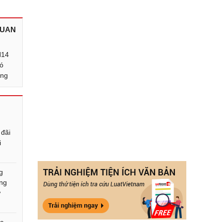
QUAN
H14
có
ạng
 đãi
i
g
ng
ừ