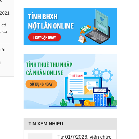
c
/2021
 có
1 có
mới
i
TIN XEM NHIỀU
Từ 01/7/2026, viên chức