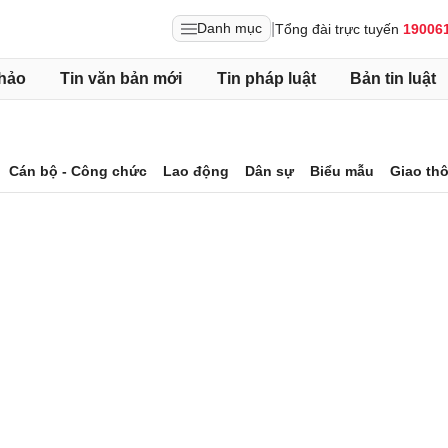
|
Danh mục
Tổng đài trực tuyến
19006
hảo
Tin văn bản mới
Tin pháp luật
Bản tin luật
Cán bộ - Công chức
Lao động
Dân sự
Biểu mẫu
Giao th