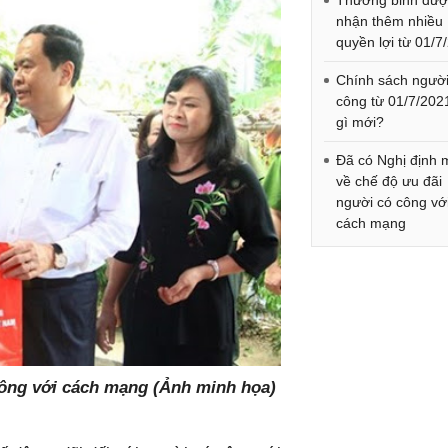
Thương binh đượ
nhận thêm nhiều
quyền lợi từ 01/7
Chính sách người
công từ 01/7/202
gì mới?
Đã có Nghị định 
về chế độ ưu đãi
người có công vớ
cách mạng
công với cách mạng (Ảnh minh họa)