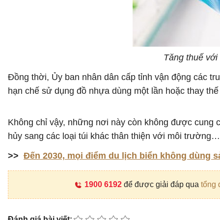
Tăng thuế với
Đồng thời, Ủy ban nhân dân cấp tỉnh vận động các tru
hạn chế sử dụng đồ nhựa dùng một lần hoặc thay thế
Không chỉ vậy, những nơi này còn không được cung cấ
hủy sang các loại túi khác thân thiện với môi trường…
>>
Đến 2030, mọi điểm du lịch biển không dùng 
1900 6192
để được giải đáp qua
tổng 
Đánh giá bài viết: