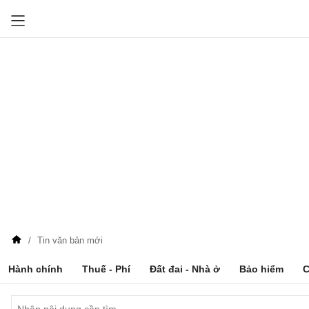
Tin văn bản mới
Hành chính
Thuế - Phí
Đất đai - Nhà ở
Bảo hiểm
C