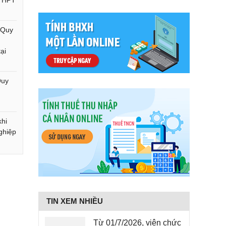
 THPT
 Quy
ại
Quy
khi
nghiệp
TIN XEM NHIỀU
Từ 01/7/2026, viên chức