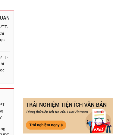
QUAN
4/TT-
hi
học
0/TT-
hi
học
HPT
ng
?
ong