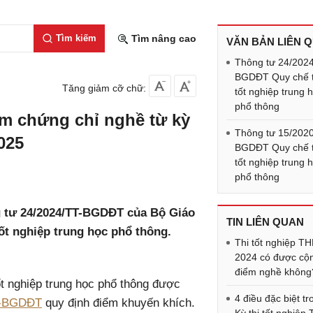
Tìm kiếm
Tìm nâng cao
VĂN BẢN LIÊN 
Thông tư 24/202
BGDĐT Quy chế t
Tăng giảm cỡ chữ:
tốt nghiệp trung 
phổ thông
m chứng chỉ nghề từ kỳ
Thông tư 15/202
025
BGDĐT Quy chế t
tốt nghiệp trung 
phổ thông
g tư 24/2024/TT-BGDĐT của Bộ Giáo
TIN LIÊN QUAN
ốt nghiệp trung học phổ thông.
Thi tốt nghiệp T
2024 có được cộ
điểm nghề không
ốt nghiệp trung học phổ thông được
4 điều đặc biệt tr
T-BGDĐT
quy định điểm khuyến khích.