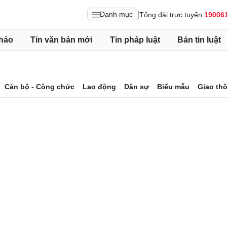
|
Danh mục
Tổng đài trực tuyến
19006
hảo
Tin văn bản mới
Tin pháp luật
Bản tin luật
Cán bộ - Công chức
Lao động
Dân sự
Biểu mẫu
Giao th