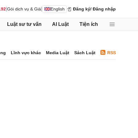
|
|
192
Gói dịch vụ & Giá
English
Đăng ký
/ Đăng nhập
Luật sư tư vấn
AI Luật
Tiện ích
ông
Lĩnh vực khác
Media Luật
Sách Luật
RSS