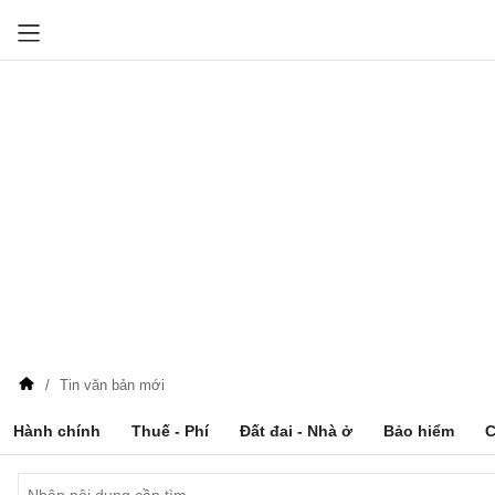
Tin văn bản mới
Hành chính
Thuế - Phí
Đất đai - Nhà ở
Bảo hiểm
C