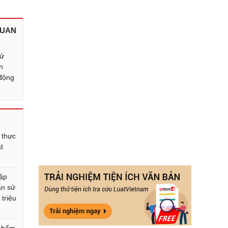
QUAN
xử
h
 động
 thực
ạt
g
hập
ạn sử
triệu