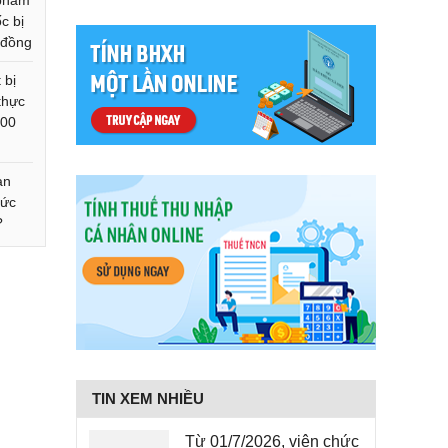
 phẩm
c bị
 đồng
 bị
thực
200
àn
mức
?
TIN XEM NHIỀU
Từ 01/7/2026, viên chức