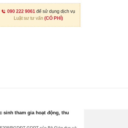
090 222 9061
để sử dụng dịch vụ
Luật sư tư vấn
(CÓ PHÍ)
 sinh tham gia hoạt động, thu
văn 5208/BGDĐT-GDPT của Bộ Giáo dục và