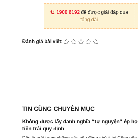
1900 6192
để được giải đáp qua
tổng đài
Đánh giá bài viết:
TIN CÙNG CHUYÊN MỤC
Không được lấy danh nghĩa “tự nguyện” ép học
tiền trái quy định
Đây là một trong những yêu cầu đáng chú ý tại Công 