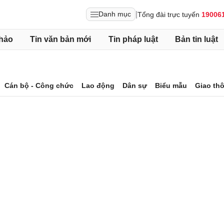
|
Danh mục
Tổng đài trực tuyến
19006
hảo
Tin văn bản mới
Tin pháp luật
Bản tin luật
Cán bộ - Công chức
Lao động
Dân sự
Biểu mẫu
Giao th