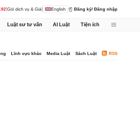
|
|
192
Gói dịch vụ & Giá
English
Đăng ký
/ Đăng nhập
Luật sư tư vấn
AI Luật
Tiện ích
ông
Lĩnh vực khác
Media Luật
Sách Luật
RSS