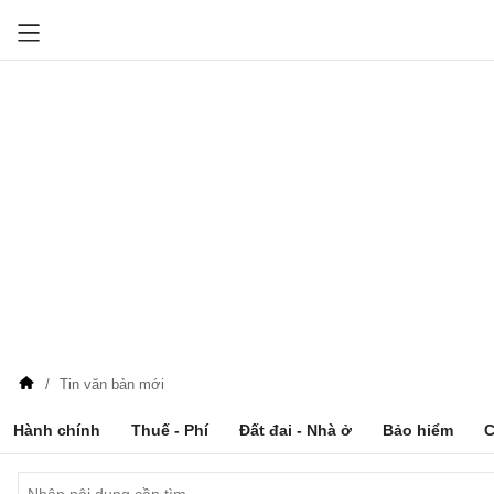
Tin văn bản mới
Hành chính
Thuế - Phí
Đất đai - Nhà ở
Bảo hiểm
C