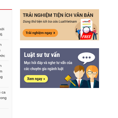
mới
/6
n
m
ước
n
ễm
ng
6 ca
rong