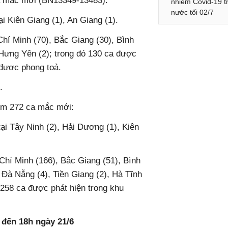
ca mắc mới (BN13349-13483):
nhiễm Covid-19 t
nước tối 02/7
ại Kiên Giang (1), An Giang (1).
̀ Chí Minh (70), Bắc Giang (30), Bình
 Hưng Yên (2); trong đó 130 ca được
được phong toả.
.
̂m 272 ca mắc mới:
̣i Tây Ninh (2), Hải Dương (1), Kiên
̀ Chí Minh (166), Bắc Giang (51), Bình
Đà Nẵng (4), Tiền Giang (2), Hà Tĩnh
258 ca được phát hiện trong khu
nh đến 18h ngày 21/6