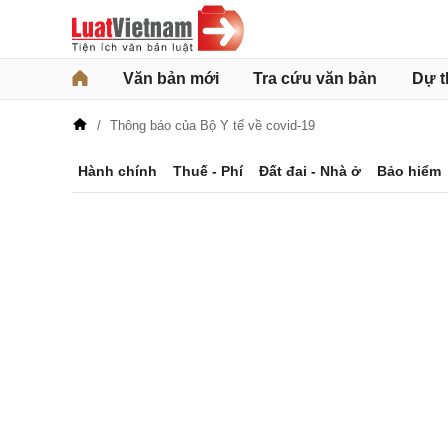
Văn bản mới
Tra cứu văn bản
Dự t
Thông báo của Bộ Y tế về covid-19
Hành chính
Thuế - Phí
Đất đai - Nhà ở
Bảo hiểm