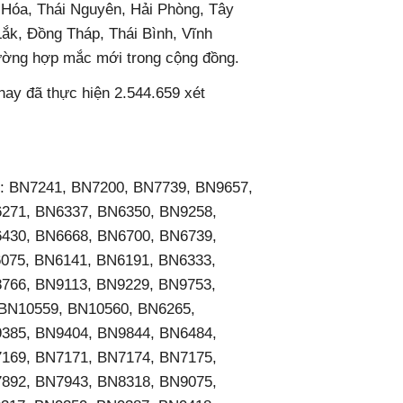
óa, Thái Nguyên, Hải Phòng, Tây
ắk, Đồng Tháp, Thái Bình, Vĩnh
̀ng hợp mắc mới trong cộng đồng.
n nay đã thực hiện 2.544.659 xét
 bệnh: BN7241, BN7200, BN7739, BN9657,
271, BN6337, BN6350, BN9258,
430, BN6668, BN6700, BN6739,
075, BN6141, BN6191, BN6333,
766, BN9113, BN9229, BN9753,
BN10559, BN10560, BN6265,
385, BN9404, BN9844, BN6484,
169, BN7171, BN7174, BN7175,
892, BN7943, BN8318, BN9075,