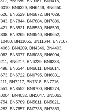
317, BN9359, BN9387, BN9418,
6010, BN6329, BN6449, BN6450,
526, BN6529, BN6872, BN7029,
843, BN7844, BN7884, BN7886,
421, BN8521, BN8530, BN8599,
838, BN9265, BN9540, BN9652,
10480, BN11055, BN11644, BN7167,
4063, BN4209, BN4346, BN4403,
063, BN6077, BN6083, BN6094,
211, BN6217, BN6229, BN6233,
498, BN6544, BN6611, BN6614,
673, BN6722, BN6795, BN6831,
211, BN7217, BN7318, BN7716,
551, BN8552, BN8700, BN9274,
0004, BN4032, BN5047, BN5063,
754, BN5789, BN5811, BN5821,
283, BN7657, BN7735, BN7853,