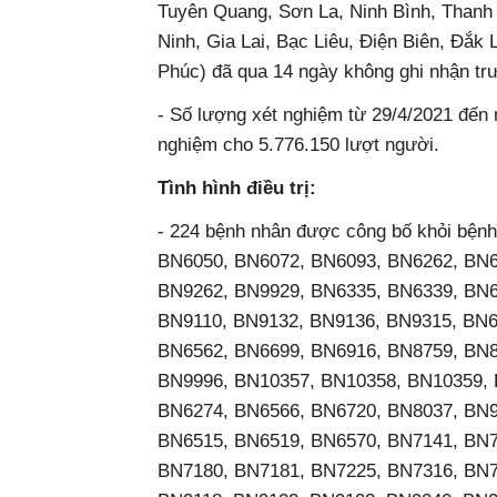
Tuyên Quang, Sơn La, Ninh Bình, Thanh H
Ninh, Gia Lai, Bạc Liêu, Điện Biên, Đắk L
Phúc) đã qua 14 ngày không ghi nhận trươ
- Số lượng xét nghiệm từ 29/4/2021 đế
nghiệm cho 5.776.150 lượt người.
Tình hình điều trị:
- 224 bệnh nhân được công bố khỏi
BN6050, BN6072, BN6093, BN6262, BN6
BN9262, BN9929, BN6335, BN6339, BN6
BN9110, BN9132, BN9136, BN9315, BN6
BN6562, BN6699, BN6916, BN8759, BN8
BN9996, BN10357, BN10358, BN10359, 
BN6274, BN6566, BN6720, BN8037, BN9
BN6515, BN6519, BN6570, BN7141, BN7
BN7180, BN7181, BN7225, BN7316, BN7