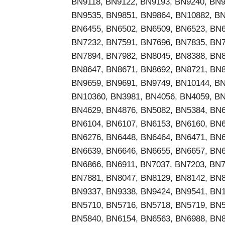
BN9118, BN9122, BN9193, BN9240, BN9
BN9535, BN9851, BN9864, BN10882, BN
BN6455, BN6502, BN6509, BN6523, BN6
BN7232, BN7591, BN7696, BN7835, BN7
BN7894, BN7982, BN8045, BN8388, BN8
BN8647, BN8671, BN8692, BN8721, BN8
BN9659, BN9691, BN9749, BN10144, BN
BN10360, BN3981, BN4056, BN4059, BN
BN4629, BN4876, BN5082, BN5384, BN6
BN6104, BN6107, BN6153, BN6160, BN6
BN6276, BN6448, BN6464, BN6471, BN6
BN6639, BN6646, BN6655, BN6657, BN6
BN6866, BN6911, BN7037, BN7203, BN7
BN7881, BN8047, BN8129, BN8142, BN8
BN9337, BN9338, BN9424, BN9541, BN1
BN5710, BN5716, BN5718, BN5719, BN5
BN5840, BN6154, BN6563, BN6988, BN8