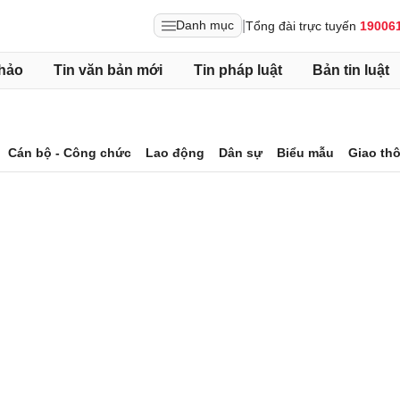
|
Danh mục
Tổng đài trực tuyến
19006
hảo
Tin văn bản mới
Tin pháp luật
Bản tin luật
Cán bộ - Công chức
Lao động
Dân sự
Biểu mẫu
Giao th