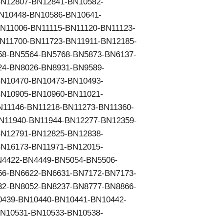
N12807-BN12841-BN10582-
N10448-BN10586-BN10641-
N11006-BN11115-BN11120-BN11123-
N11700-BN11723-BN11911-BN12185-
58-BN5564-BN5768-BN5873-BN6137-
24-BN8026-BN8931-BN9589-
N10470-BN10473-BN10493-
N10905-BN10960-BN11021-
N11146-BN11218-BN11273-BN11360-
N11940-BN11944-BN12277-BN12359-
N12791-BN12825-BN12838-
N16173-BN11971-BN12015-
4422-BN4449-BN5054-BN5506-
56-BN6622-BN6631-BN7172-BN7173-
32-BN8052-BN8237-BN8777-BN8866-
439-BN10440-BN10441-BN10442-
N10531-BN10533-BN10538-