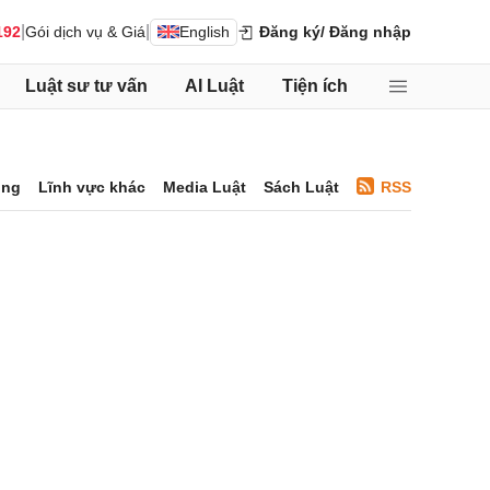
|
|
192
Gói dịch vụ & Giá
English
Đăng ký
/ Đăng nhập
Luật sư tư vấn
AI Luật
Tiện ích
ông
Lĩnh vực khác
Media Luật
Sách Luật
RSS