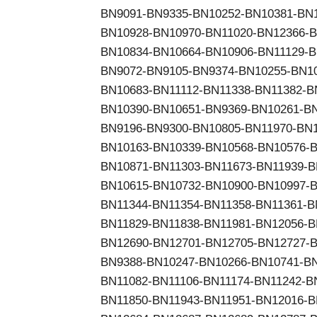
BN9091-BN9335-BN10252-BN10381-BN1
BN10928-BN10970-BN11020-BN12366-B
BN10834-BN10664-BN10906-BN11129-B
BN9072-BN9105-BN9374-BN10255-BN10
BN10683-BN11112-BN11338-BN11382-B
BN10390-BN10651-BN9369-BN10261-BN
BN9196-BN9300-BN10805-BN11970-BN1
BN10163-BN10339-BN10568-BN10576-B
BN10871-BN11303-BN11673-BN11939-B
BN10615-BN10732-BN10900-BN10997-B
BN11344-BN11354-BN11358-BN11361-B
BN11829-BN11838-BN11981-BN12056-B
BN12690-BN12701-BN12705-BN12727-B
BN9388-BN10247-BN10266-BN10741-BN
BN11082-BN11106-BN11174-BN11242-B
BN11850-BN11943-BN11951-BN12016-B