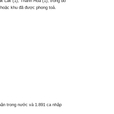
́k Lắk (1), Thanh Hóa (1); trong đó
hoặc khu đã được phong toả.
ận trong nước và 1.891 ca nhập