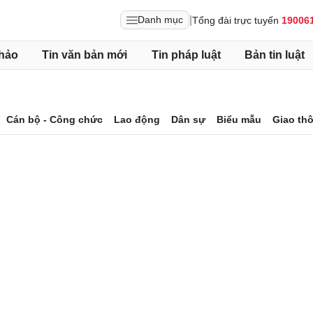
|
Danh mục
Tổng đài trực tuyến
19006
hảo
Tin văn bản mới
Tin pháp luật
Bản tin luật
Cán bộ - Công chức
Lao động
Dân sự
Biểu mẫu
Giao th