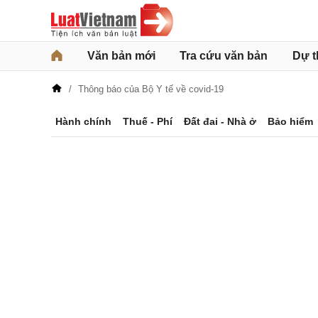
Văn bản mới
Tra cứu văn bản
Dự t
Thông báo của Bộ Y tế về covid-19
Hành chính
Thuế - Phí
Đất đai - Nhà ở
Bảo hiểm