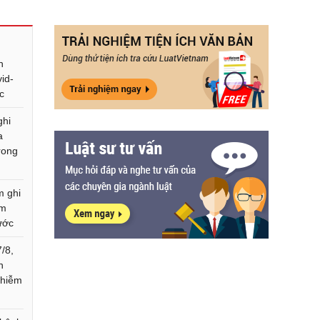
n
id-
c
ghi
a
rong
m ghi
ễm
ước
/8,
n
nhiễm