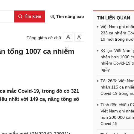
Tìm kiếm
Tìm nâng cao
TIN LIÊN QUAN
Việt Nam ghi nhậ
233 ca nhiễm Cov
Tăng giảm cỡ chữ:
19 mới trong nướ
ận tổng 1007 ca nhiễm
Kỷ lục: Việt Nam 
nhận hơn 1000 c
nhiễm Covid-19 t
ngày
Tối 26/6: Việt Na
nhận 115 ca nhi
 ca mắc Covid-19, trong đó có 321
Covid-19 trong n
ều nhất với 149 ca, nâng tổng số
Tính đến chiều 07
Việt Nam ghi nhậ
hơn 200.000 ca 
:
Covid-19