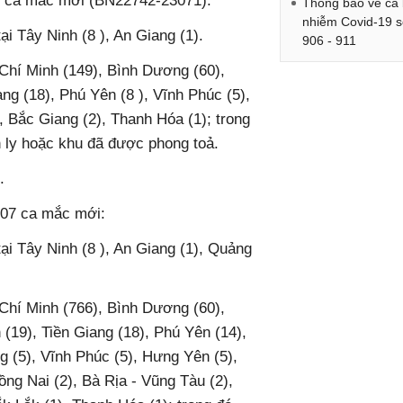
30 ca mắc mới (BN22742-23071):
Thông báo về ca
nhiễm Covid-19 
ại Tây Ninh (8 ), An Giang (1).
906 - 911
̀ Chí Minh (149), Bình Dương (60),
ng (18), Phú Yên (8 ), Vĩnh Phúc (5),
3), Bắc Giang (2), Thanh Hóa (1); trong
 ly hoặc khu đã được phong toả.
.
07 ca mắc mới:
tại Tây Ninh (8 ), An Giang (1), Quảng
̀ Chí Minh (766), Bình Dương (60),
(19), Tiền Giang (18), Phú Yên (14),
g (5), Vĩnh Phúc (5), Hưng Yên (5),
ồng Nai (2), Bà Rịa - Vũng Tàu (2),