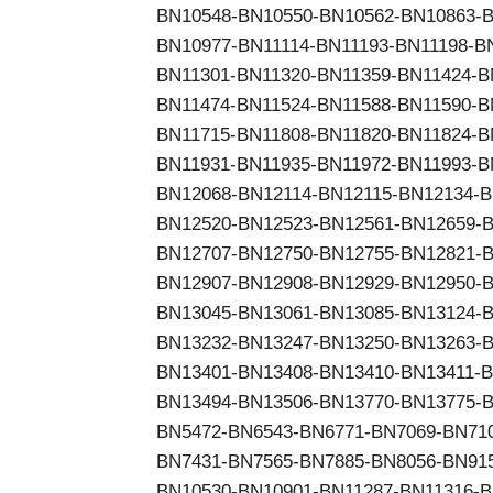
BN10548-BN10550-BN10562-BN10863-B
BN10977-BN11114-BN11193-BN11198-B
BN11301-BN11320-BN11359-BN11424-B
BN11474-BN11524-BN11588-BN11590-B
BN11715-BN11808-BN11820-BN11824-B
BN11931-BN11935-BN11972-BN11993-B
BN12068-BN12114-BN12115-BN12134-B
BN12520-BN12523-BN12561-BN12659-B
BN12707-BN12750-BN12755-BN12821-B
BN12907-BN12908-BN12929-BN12950-B
BN13045-BN13061-BN13085-BN13124-B
BN13232-BN13247-BN13250-BN13263-B
BN13401-BN13408-BN13410-BN13411-B
BN13494-BN13506-BN13770-BN13775-B
BN5472-BN6543-BN6771-BN7069-BN71
BN7431-BN7565-BN7885-BN8056-BN91
BN10530-BN10901-BN11287-BN11316-B