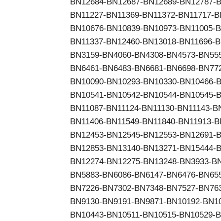
BN12684-BN12687-BN12689-BN12787-B
BN11227-BN11369-BN11372-BN11717-B
BN10676-BN10839-BN10973-BN11005-B
BN11337-BN12460-BN13018-BN11696-B
BN3159-BN4060-BN4308-BN4573-BN55
BN6461-BN6483-BN6681-BN6698-BN77
BN10090-BN10293-BN10330-BN10466-B
BN10541-BN10542-BN10544-BN10545-B
BN11087-BN11124-BN11130-BN11143-B
BN11406-BN11549-BN11840-BN11913-B
BN12453-BN12545-BN12553-BN12691-B
BN12853-BN13140-BN13271-BN15444-B
BN12274-BN12275-BN13248-BN3933-BN
BN5883-BN6086-BN6147-BN6476-BN65
BN7226-BN7302-BN7348-BN7527-BN76
BN9130-BN9191-BN9871-BN10192-BN10
BN10443-BN10511-BN10515-BN10529-B