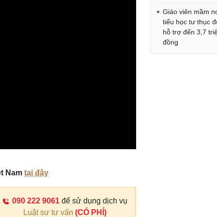
Giáo viên mầm n
tiểu học tư thục 
hỗ trợ đến 3,7 tri
đồng
iệt Nam
tại đây
090 222 9061
để sử dụng dịch vụ
Luật sư tư vấn
(CÓ PHÍ)