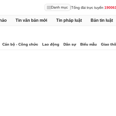
|
Danh mục
Tổng đài trực tuyến
19006
hảo
Tin văn bản mới
Tin pháp luật
Bản tin luật
Cán bộ - Công chức
Lao động
Dân sự
Biểu mẫu
Giao th