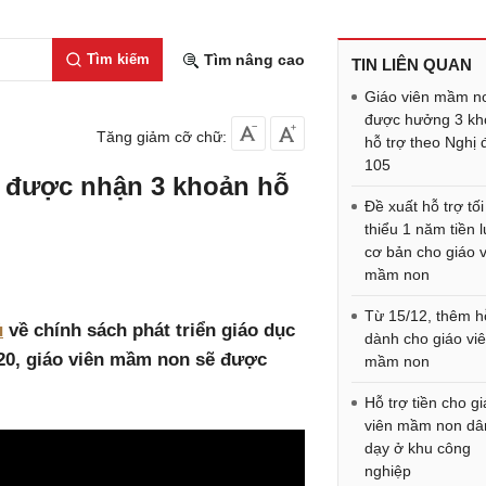
Tìm kiếm
Tìm nâng cao
TIN LIÊN QUAN
Giáo viên mầm n
được hưởng 3 kh
Tăng giảm cỡ chữ:
hỗ trợ theo Nghị 
105
 được nhận 3 khoản hỗ
Đề xuất hỗ trợ tối
thiểu 1 năm tiền 
cơ bản cho giáo 
mầm non
Từ 15/12, thêm h
ủ
về chính sách phát triển giáo dục
dành cho giáo vi
20, giáo viên mầm non sẽ được
mầm non
Hỗ trợ tiền cho g
viên mầm non dâ
dạy ở khu công
nghiệp