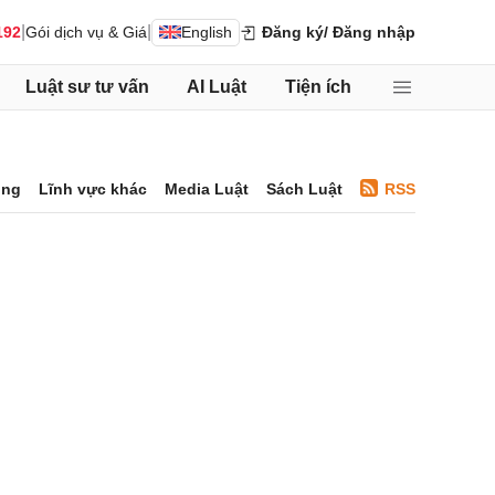
|
|
192
Gói dịch vụ & Giá
English
Đăng ký
/ Đăng nhập
Luật sư tư vấn
AI Luật
Tiện ích
ông
Lĩnh vực khác
Media Luật
Sách Luật
RSS