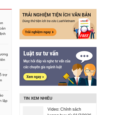
on
oản
định
lương
viên
ỗ trợ
ên
iáo
TIN XEM NHIỀU
n lập
Video: Chính sách