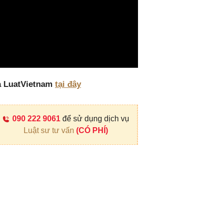
a LuatVietnam
tại đây
090 222 9061
để sử dụng dịch vụ
Luật sư tư vấn
(CÓ PHÍ)