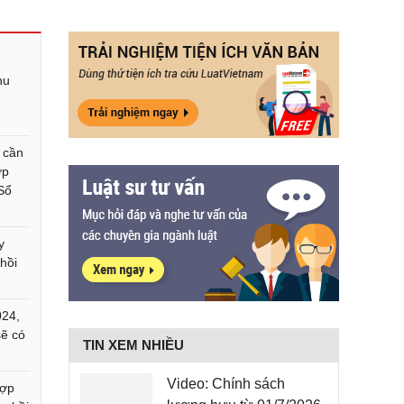
hu
 cần
ợp
 Sổ
y
 hồi
024,
sẽ có
TIN XEM NHIỀU
Video: Chính sách
hợp