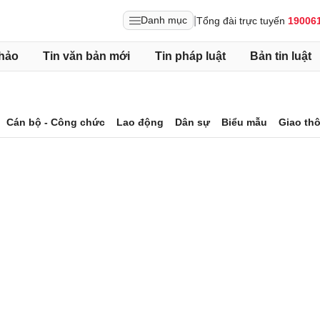
|
Danh mục
Tổng đài trực tuyến
19006
hảo
Tin văn bản mới
Tin pháp luật
Bản tin luật
Cán bộ - Công chức
Lao động
Dân sự
Biểu mẫu
Giao th