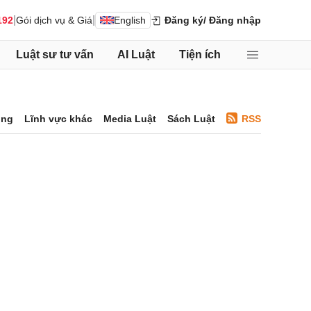
|
|
192
Gói dịch vụ & Giá
English
Đăng ký
/ Đăng nhập
Luật sư tư vấn
AI Luật
Tiện ích
ông
Lĩnh vực khác
Media Luật
Sách Luật
RSS