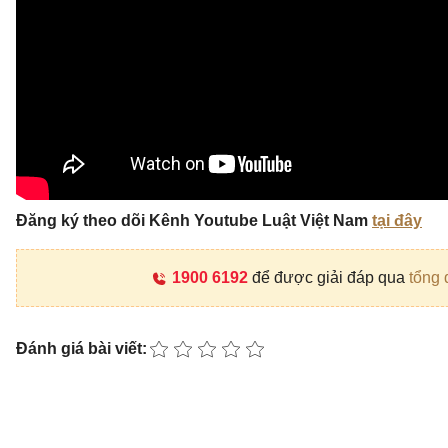
Đăng ký theo dõi Kênh Youtube Luật Việt Nam
tại đây
1900 6192
để được giải đáp qua
tổng 
Đánh giá bài viết: