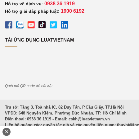
0938 36 1919
Hỗ trợ về dịch vụ:
1900 6192
Hỗ trợ giải đáp pháp luật:
TẢI ỨNG DỤNG LUATVIETNAM
Quét mã QR code để cài đặt
Trụ sở: Tầng 3, Toà nhà IC, 82 Duy Tân, P.Cầu Giấy, TP.Hà Nội
VPĐD: 648 Nguyễn Kiệm, Phường Đức Nhuận, TP. Hồ Chí Minh
Điện thoại: 0938 36 1919 - Email:
cskh@luatvietnam.vn
Liên hệ quảng cáo; quyền tác giả và các quyền liên quan:
thuybt@in
×
Văn Bản Pháp Luật
|
Luật Doanh nghiệp
|
Luật Đất đai
|
Luật Hình 