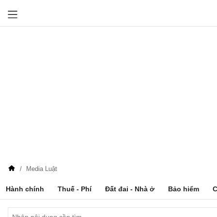
Media Luật
Hành chính
Thuế - Phí
Đất đai - Nhà ở
Bảo hiểm
C