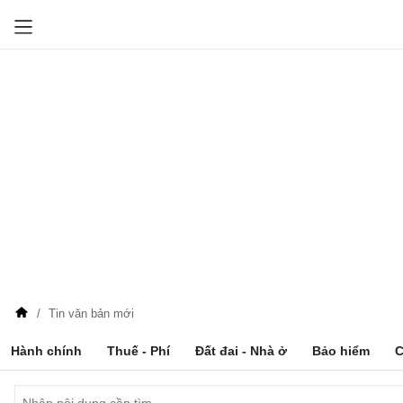
Tin văn bản mới
Hành chính
Thuế - Phí
Đất đai - Nhà ở
Bảo hiểm
C