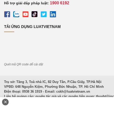
1900 6192
Hỗ trợ giải đáp pháp luật:
TẢI ỨNG DỤNG LUATVIETNAM
Quét mã QR code để cài đặt
Trụ sở: Tầng 3, Toà nhà IC, 82 Duy Tân, P.Cầu Giấy, TP.Hà Nội
VPĐD: 648 Nguyễn Kiệm, Phường Đức Nhuận, TP. Hồ Chí Minh
Điện thoại: 0938 36 1919 - Email:
cskh@luatvietnam.vn
Liên hệ quảng cáo; quyền tác giả và các quyền liên quan:
thuybt@in
×
Văn Bản Pháp Luật
|
Luật Doanh nghiệp
|
Luật Đất đai
|
Luật Hình 