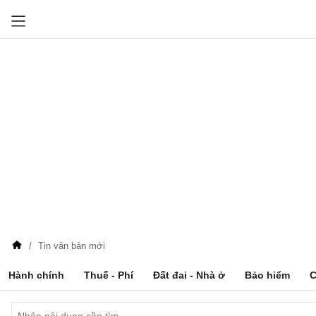
Tin văn bản mới
Hành chính
Thuế - Phí
Đất đai - Nhà ở
Bảo hiểm
C