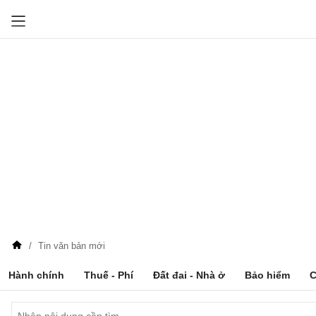
Tin văn bản mới
Hành chính
Thuế - Phí
Đất đai - Nhà ở
Bảo hiểm
C