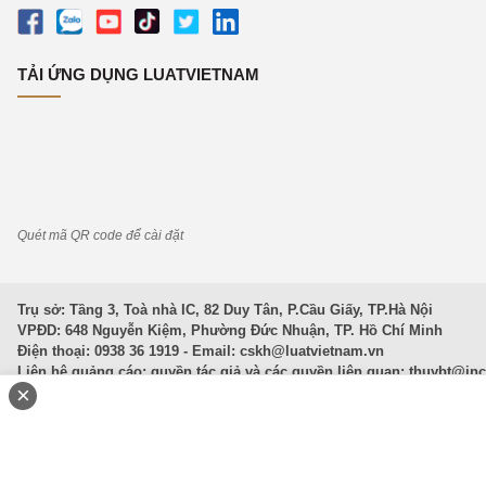
TẢI ỨNG DỤNG LUATVIETNAM
Quét mã QR code để cài đặt
Trụ sở: Tầng 3, Toà nhà IC, 82 Duy Tân, P.Cầu Giấy, TP.Hà Nội
VPĐD: 648 Nguyễn Kiệm, Phường Đức Nhuận, TP. Hồ Chí Minh
Điện thoại: 0938 36 1919 - Email:
cskh@luatvietnam.vn
Liên hệ quảng cáo; quyền tác giả và các quyền liên quan:
thuybt@in
×
Văn Bản Pháp Luật
|
Luật Doanh nghiệp
|
Luật Đất đai
|
Luật Hình 