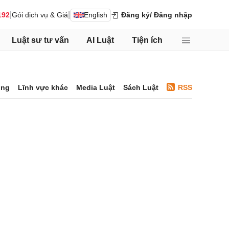
|
|
192
Gói dịch vụ & Giá
English
Đăng ký
/ Đăng nhập
Luật sư tư vấn
AI Luật
Tiện ích
ông
Lĩnh vực khác
Media Luật
Sách Luật
RSS