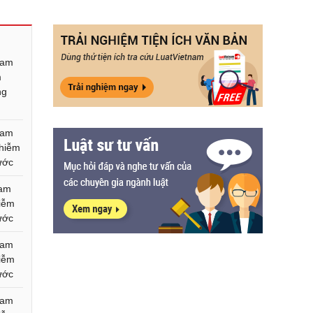
Nam
m
ng
Nam
nhiễm
ước
Nam
hiễm
ước
Nam
hiễm
ước
Nam