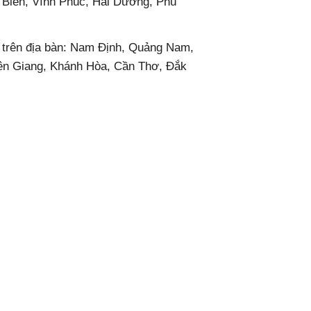
 Biên, Vĩnh Phúc, Hải Dương, Phú
át trên địa bàn: Nam Định, Quảng Nam,
̂n Giang, Khánh Hòa, Cần Thơ, Đắk