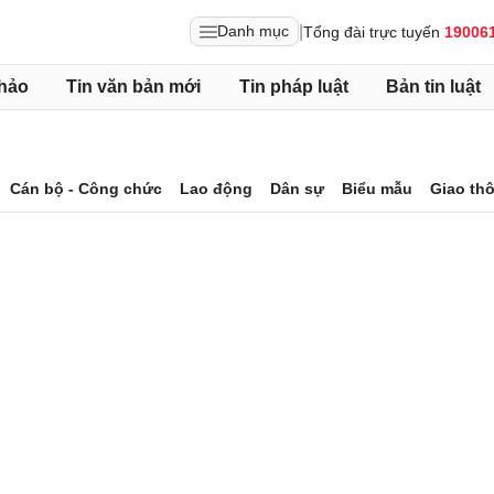
|
Danh mục
Tổng đài trực tuyến
19006
hảo
Tin văn bản mới
Tin pháp luật
Bản tin luật
Cán bộ - Công chức
Lao động
Dân sự
Biểu mẫu
Giao th