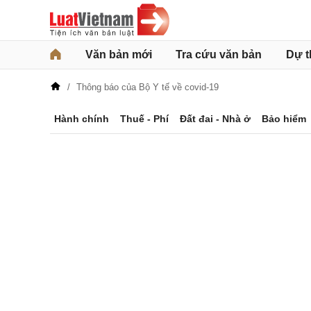
Văn bản mới
Tra cứu văn bản
Dự t
Thông báo của Bộ Y tế về covid-19
Hành chính
Thuế - Phí
Đất đai - Nhà ở
Bảo hiểm