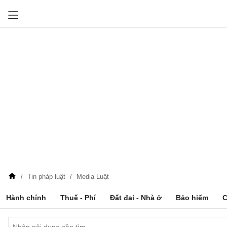
Tin pháp luật
Media Luật
Hành chính
Thuế - Phí
Đất đai - Nhà ở
Bảo hiểm
C