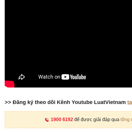
>> Đăng ký theo dõi Kênh Youtube LuatVietnam
t
1900 6192
để được giải đáp qua
tổng 