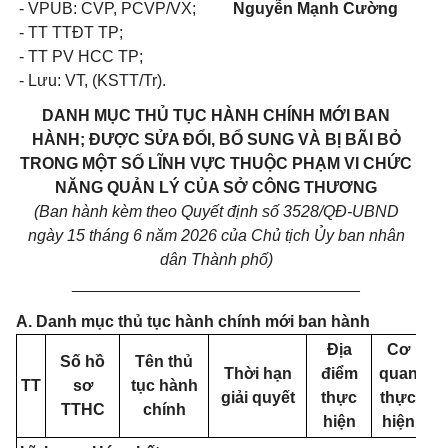
- VPUB: CVP, PCVP/VX;
Nguyễn
Mạnh Cường
- TT TTĐT TP;
- TT PV HCC TP;
- Lưu: VT, (KSTT/Tr).
DANH MỤC THỦ TỤC HÀNH CHÍNH MỚI BAN
HÀNH; ĐƯỢC SỬA ĐỔI, BỔ SUNG VÀ BỊ BÃI BỎ
TRONG MỘT SỐ LĨNH VỰC THUỘC PHẠM VI CHỨC
NĂNG QUẢN LÝ CỦA SỞ CÔNG THƯƠNG
(Ban hành kèm theo Quyết định số 3528/QĐ-UBND
ngày 15 tháng 6 năm 2026 của Chủ tịch Ủy ban nhân
dân Thành phố)
________________________________
A. Danh mục thủ tục hành chính mới ban hành
Địa
Cơ
Số hồ
Tên thủ
Thời hạn
điểm
quan
Ph
TT
sơ
tục hành
giải quyết
thực
thực
p
TTHC
chính
hiện
hiện