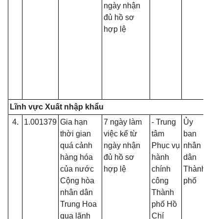
ngày nhận
đủ hồ sơ
hợp lệ
Lĩnh vực Xuất nhập khẩu
4.
1.001379
Gia hạn
7 ngày làm
- Trung
Ủy
Kh
thời gian
việc kể từ
tâm
ban
quá cảnh
ngày nhận
Phục vụ
nhân
hàng hóa
đủ hồ sơ
hành
dân
của nước
hợp lệ
chính
Thành
Cộng hòa
công
phố
nhân dân
Thành
Trung Hoa
phố Hồ
qua lãnh
Chí