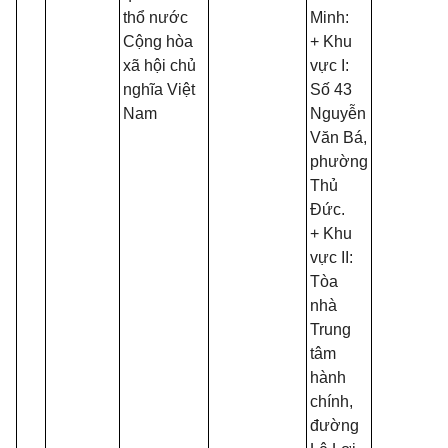
thổ nước
Minh:
Cộng hòa
+ Khu
xã hội chủ
vực I:
nghĩa Việt
Số 43
Nam
Nguyễn
Văn Bá,
phường
Thủ
Đức.
+ Khu
vực II:
Tòa
nhà
Trung
tâm
hành
chính,
đường