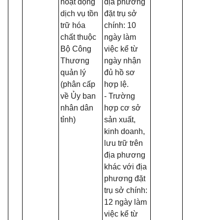
hoạt động
địa phương
dịch vụ tồn
đặt trụ sở
trữ hóa
chính: 10
chất thuộc
ngày làm
Bộ Công
việc kể từ
Thương
ngày nhận
quản lý
đủ hồ sơ
(phân cấp
hợp lệ.
về Ủy ban
- Trường
nhân dân
hợp cơ sở
tỉnh)
sản xuất,
kinh doanh,
lưu trữ trên
địa phương
khác với địa
phương đặt
trụ sở chính:
12 ngày làm
việc kể từ