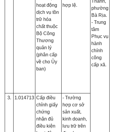
Thành,
hoạt động
hợp lệ.
phường
dịch vụ tồn
Bà Rịa.
trữ hóa
- Trung
chất thuộc
tâm
Bộ Công
Phục vụ
Thương
hành
quản lý
chính
(phân cấp
công
về cho Ủy
cấp xã.
ban)
3.
1.014713
Cấp điều
- Trường
chỉnh giấy
hợp cơ sở
chứng
sản xuất,
nhận đủ
kinh doanh,
điều kiện
lưu trữ trên