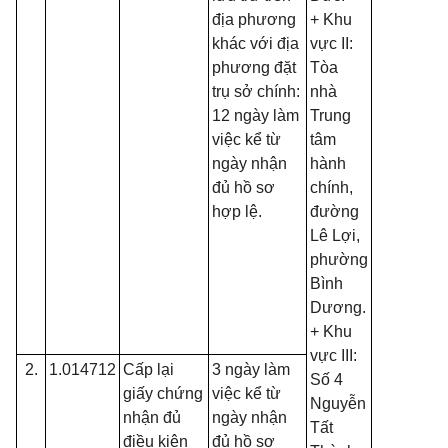
địa phương
+ Khu
khác với địa
vực II:
phương đặt
Tòa
trụ sở chính:
nhà
12 ngày làm
Trung
việc kể từ
tâm
ngày nhận
hành
đủ hồ sơ
chính,
hợp lệ.
đường
Lê Lợi,
phường
Bình
Dương.
+ Khu
vực III:
2.
1.014712
Cấp lại
3 ngày làm
Số 4
giấy chứng
việc kể từ
Nguyễn
nhận đủ
ngày nhận
Tất
điều kiện
đủ hồ sơ