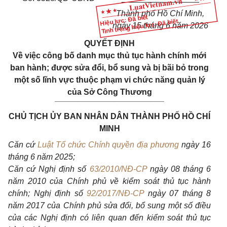
Thành phố Hồ Chí Minh,
Hiệu lực: Đã biết
Tình trạng hiệu lực: Đã biết
ngày 15 tháng 6 năm 2026
QUYẾT ĐỊNH
Về việc công bố danh mục thủ tục hành chính mới
ban hành; được sửa đổi, bổ sung và bị bãi bỏ trong
một số lĩnh vực thuộc phạm vi chức năng quản lý
của Sở Công Thương
________________________
CHỦ TỊCH ỦY BAN NHÂN DÂN THÀNH PHỐ HỒ CHÍ
MINH
Căn cứ
Luật Tổ chức Chính quyền địa phương
ngày 16
tháng 6 năm 2025;
Căn cứ Nghị định số
63/2010/NĐ-CP
ngày 08 tháng 6
năm 2010 của Chính phủ về kiểm soát thủ tục hành
chính; Nghị định số
92/2017/NĐ-CP
ngày 07 tháng 8
năm 2017 của Chính phủ sửa đổi, bổ sung một số điều
của các Nghị định có liên quan đến kiểm soát thủ tục