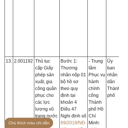
13.
2.001192
Thủ tục
Bước 1:
- Trung
Ủy
Kh
cấp Giấy
Thương
tâm
ban
phép sản
nhân nộp 01
Phục vụ
nhân
xuất, gia
bộ hồ sơ
hành
dân
công quân
theo quy
chính
Thành
phục cho
định tại
công
phố
các lực
khoản 4
Thành
lượng vũ
Điều 47
phố Hồ
trang nước
Nghị định số
Chí
ngoài
69/2018/NĐ-
Minh:
Chú thích màu chỉ dẫn