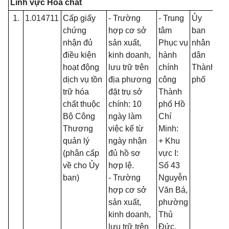
Lĩnh vực Hóa chất
1.
1.014711
Cấp giấy
- Trường
- Trung
Ủy
Th
chứng
hợp cơ sở
tâm
ban
qu
nhận đủ
sản xuất,
Phục vụ
nhân
đị
điều kiện
kinh doanh,
hành
dân
củ
hoạt động
lưu trữ trên
chính
Thành
ph
dịch vụ tồn
địa phương
công
phố
lu
trữ hóa
đặt trụ sở
Thành
ph
chất thuộc
chính: 10
phố Hồ
lệ 
Bộ Công
ngày làm
Chí
Thương
việc kể từ
Minh:
quản lý
ngày nhận
+ Khu
(phân cấp
đủ hồ sơ
vực I:
về cho Ủy
hợp lệ.
Số 43
ban)
- Trường
Nguyễn
hợp cơ sở
Văn Bá,
sản xuất,
phường
kinh doanh,
Thủ
lưu trữ trên
Đức.