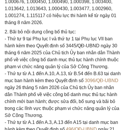
1.000676, 1.000450, 1.000490, 1.000398, 1.003400,
1.013642, 1.013643, 1.000430, 1.003477, 1.002960,
1.001274, 1.115117 có hiệu lực thi hành kể từ ngày 01
tháng 8 năm 2026.
2. Bãi bỏ nội dung công bố thủ tục:
- Thứ tự 9 tại Phụ lục I và thứ tự 1 tại Phụ lục VII ban
hành kèm theo Quyết định số 3445/QĐ-UBND ngày 30
tháng 6 năm 2025 của Chủ tịch Ủy ban nhân dân Thành
phố về việc công bố danh mục thủ tục hành chính thuộc
phạm vi chức năng quản lý của Sở Công Thương.
- Thứ tự từ A.1 đến A.10, A.13, từ B.54 đến B.63 tại danh
mục ban hành kèm theo Quyết định số
3096/QĐ-UBND
ngày 26 tháng 5 năm 2026 của Chủ tịch Ủy ban nhân
dân Thành phố về việc công bố danh mục thủ tục hành
chính mới ban hành; được sửa đổi, bổ sung và bãi bỏ
trong các lĩnh vực thuộc phạm vi chức năng quản lý của
Sở Công Thương.
- Thứ tự từ A.1 đến A.3, A.13 đến A15 tại danh mục ban
hành kèm theo Quyết định số
496/QĐ-UBND
ngày 21