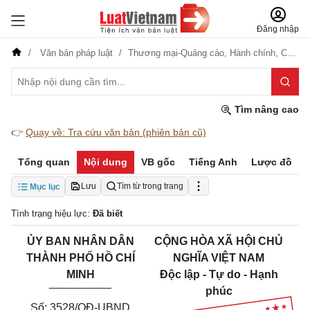
Đăng nhập
Văn bản pháp luật
Thương mại-Quảng cáo,
Hành chính,
Công nghiệp
Tìm nâng cao
👉
Quay về: Tra cứu văn bản (phiên bản cũ)
Tổng quan
Nội dung
VB gốc
Tiếng Anh
Lược đồ
Lưu
Tìm từ trong trang
Mục lục
Tình trạng hiệu lực:
Đã biết
ỦY BAN NHÂN DÂN
CỘNG HÒA XÃ HỘI CHỦ
THÀNH PHỐ HỒ CHÍ
NGHĨA VIỆT NAM
MINH
Độc lập - Tự do - Hạnh
__________
phúc
Số: 3528/QĐ-UBND
_________________