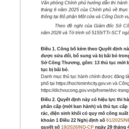
Văn phòng Chính phủ hướng dẫn thi hành 
tháng 6 năm 2025 của Chính phủ về thực h
thông tại Bộ phận Một cửa và Cổng Dịch vụ
Theo đề nghị của Giám đốc Sở Côn
năm 2026 và Tờ trình số 5155/TTr-SCT ng
Điều 1. Công bố kèm theo Quyết định n
được sửa đổi, bổ sung và bị bãi bỏ tro
Sở Công Thương, gồm: 13 thủ tục mới ba
tục bị bãi bỏ.
Danh mục thủ tục hành chính được đăng tả
phố tại https://hochiminhcity.gov.vn và Cổn
https://dichvucong.gov.vn/p/home/dvc-trang
Điều 2. Quyết định này có hiệu lực thi h
phân cấp (mới ban hành) và thủ tục cấp
rác, điện sinh khối có quy mô công suấ
khoản 1 Điều 22 Nghị định số
61/2025/N
quyết số
19/2026/NQ-CP
ngày 29 tháng 