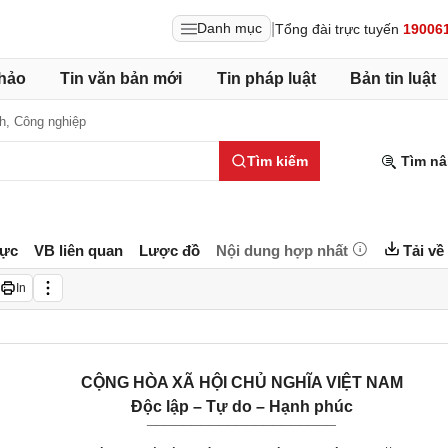
|
Danh mục
Tổng đài trực tuyến
19006
hảo
Tin văn bản mới
Tin pháp luật
Bản tin luật
nh,
Công nghiệp
Tìm kiếm
Tìm nâ
lực
VB liên quan
Lược đồ
Nội dung hợp nhất
Tải về
In
CỘNG HÒA XÃ HỘI CHỦ NGHĨA VIỆT NAM
Độc lập – Tự do – Hạnh phúc
_____________________