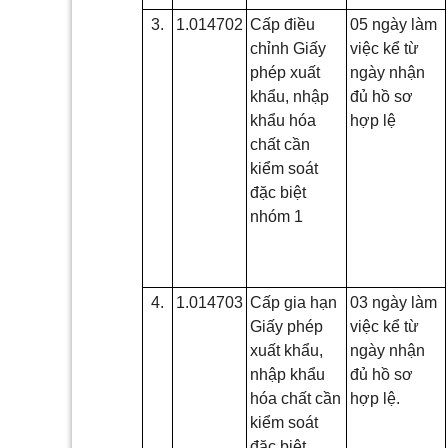
3.
1.014702
Cấp điều
05 ngày làm
chỉnh Giấy
việc kể từ
phép xuất
ngày nhận
khẩu, nhập
đủ hồ sơ
khẩu hóa
hợp lệ
chất cần
kiểm soát
đặc biệt
nhóm 1
4.
1.014703
Cấp gia hạn
03 ngày làm
Giấy phép
việc kể từ
xuất khẩu,
ngày nhận
nhập khẩu
đủ hồ sơ
hóa chất cần
hợp lệ.
kiểm soát
đặc biệt