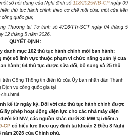
một số nội dung của Nghị định số
118/2025/NĐ-CP
ngày 09
iện thủ tục hành chính theo cơ chế một cửa, một cửa liên
 công quốc gia;
g Thương tại Tờ trình số 4716/TTr-SCT ngày 04 tháng 5
ày 12 tháng 5 năm 2026.
QUYẾT ĐỊNH:
ày danh mục 102 thủ tục hành chính mới ban hành;
ng một số lĩnh vực thuộc phạm vi chức năng quản lý của
n hành; 64 thủ tục được sửa đổi, bổ sung và 25 thủ
i trên Cổng Thông tin điện tử của Ủy ban nhân dân Thành
g Dịch vụ công quốc gia tại
-chu.html.
ành kể từ ngày ký. Đối với các thủ tục hành chính được
 Giấy phép hoạt động điện lực cho các nhà máy điện
t dưới 50 MW, các nguồn khác dưới 30 MW tại điểm a
Đ-CP
có hiệu lực theo quy định tại khoản 2 Điều 8 Nghị
4 năm 2026 của Chính phủ.