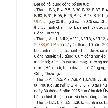
Bãi bỏ nội dung công bố thủ tục:
- Thứ tự B.3, B.4, B.5, B.30, B.32, B.37, B.
B.60, B.61, B.95, B.96, B.97, B.98, B.101
UBND
ngày 05 tháng 3 năm 2026 của Chủ 
thủ tục hành chính mới ban hành và được 
Công Thương.
- Thứ tự A.II.1, A.II.2, A.V.1, A.VI.8, A.VI
2288/QĐ-UBND
ngày 24 tháng 10 năm 202
bố danh mục thủ tục hành chính được sửa đ
Công nghiệp tiêu dùng; Cụm công nghiệp; T
thuốc nổ; Xúc tiến thương mại; Thương mại
nước; Hóa chất; Kinh doanh khí; Công ngh
Công Thương.
- Thứ tự A.4, A.5, A.7, A.8, A.13, A.18, A.19, A
tại Phụ lục XII; thứ tự 2, 4, 5, 6, 7, 8 tạ
ngày 30 tháng 6 năm 2025 của Chủ tịch Ủy
hành chính thuộc phạm vi chức năng quản
- Thứ tự B.1, B.2, B.3, B.30 tại danh mục