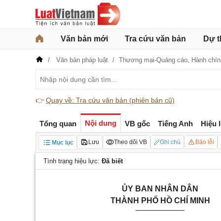
Văn bản mới
Tra cứu văn bản
Dự t
Văn bản pháp luật
Thương mại-Quảng cáo,
Hành chí
👉
Quay về: Tra cứu văn bản (phiên bản cũ)
Nội dung
Tổng quan
VB gốc
Tiếng Anh
Hiệu 
Lưu
Theo dõi VB
Ghi chú
Báo lỗi
Mục lục
Tình trạng hiệu lực:
Đã biết
ỦY BAN NHÂN DÂN
THÀNH PHỐ HỒ CHÍ MINH
___________