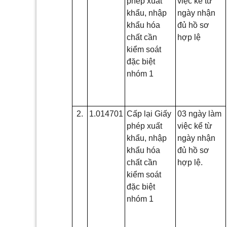
phép xuất
việc kể từ
khẩu, nhập
ngày nhận
khẩu hóa
đủ hồ sơ
chất cần
hợp lệ
kiểm soát
đặc biệt
nhóm 1
2.
1.014701
Cấp lại Giấy
03 ngày làm
phép xuất
việc kể từ
khẩu, nhập
ngày nhận
khẩu hóa
đủ hồ sơ
chất cần
hợp lệ.
kiểm soát
đặc biệt
nhóm 1