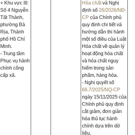
+ Khu vực III:
Hóa chất
và Nghị
Số 4 Nguyễn
định số
26/2026/NĐ-
Tất Thành,
CP
của Chính phủ
phường Bà
quy định chi tiết và
Rịa, Thành
hướng dẫn thi hành
phố Hồ Chí
một số điều của Luật
Minh.
Hóa
chất về quản lý
- Trung tâm
hoạt động hóa chất
Phục vụ hành
và hóa chất nguy
chính công
hiểm trong sản
cấp xã.
phẩm, hàng hóa.
- Nghị quyết số
66.7/2025/NQ-CP
ngày 15/11/2025 của
Chính phủ quy định
cắt giảm, đơn giản
hóa thủ tục hành
chính dựa trên dữ
liệu.