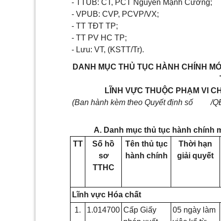
- TTUB: CT, PCT Nguyễn Mạnh Cường;
- VPUB: CVP, PCVP/VX;
- TT TĐT TP;
- TT PV HC TP;
- Lưu: VT, (KSTT/Tr).
DANH MỤC THỦ TỤC HÀNH CHÍNH MỚI
LĨNH VỰC THUỘC PHẠM VI 
(Ban hành kèm theo Quyết định số /Q
A. Danh mục thủ tục hành chính m
TT
Số hồ
Tên thủ tục
Thời hạn
sơ
hành chính
giải quyết
TTHC
Lĩnh vực Hóa chất
1.
1.014700
Cấp Giấy
05 ngày làm