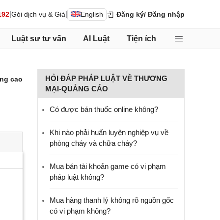
|
|
192
Gói dịch vụ & Giá
English
Đăng ký
/ Đăng nhập
Luật sư tư vấn
AI Luật
Tiện ích
HỎI ĐÁP PHÁP LUẬT VỀ THƯƠNG
ng cao
MẠI-QUẢNG CÁO
Có được bán thuốc online không?
Khi nào phải huấn luyện nghiệp vụ về
phòng cháy và chữa cháy?
Mua bán tài khoản game có vi phạm
pháp luật không?
Mua hàng thanh lý không rõ nguồn gốc
có vi phạm không?