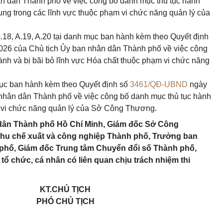
n dân Thành phố về việc công bố danh mục thủ tục hành
ng trong các lĩnh vực thuộc phạm vi chức năng quản lý của
7, A.18, A.19, A.20 tại danh mục ban hành kèm theo Quyết định
26 của Chủ tịch Ủy ban nhân dân Thành phố về việc công
nh và bị bãi bỏ lĩnh vực Hóa chất thuộc phạm vi chức năng
h mục ban hành kèm theo Quyết định số
3461/QĐ-UBND
ngày
nhân dân Thành phố về việc công bố danh mục thủ tục hành
m vi chức năng quản lý của Sở Công Thương.
dân Thành phố Hồ Chí Minh, Giám đốc Sở Công
hu chế xuất và công nghiệp Thành phố, Trưởng ban
phố, Giám đốc Trung tâm Chuyển đổi số Thành phố,
tổ chức, cá nhân có liên quan chịu trách nhiệm thi
KT.CHỦ TỊCH
PHÓ CHỦ TỊCH