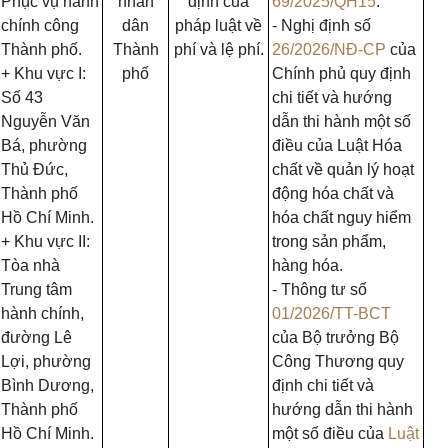
Phục vụ hành
nhân
định của
69/2025/QH15
.
chính công
dân
pháp luật về
- Nghị định số
Thành phố.
Thành
phí và lệ phí.
26/2026/NĐ-CP
của
+ Khu vực I:
phố
Chính phủ quy định
Số 43
chi tiết và hướng
Nguyễn Văn
dẫn thi hành một số
Bá, phường
điều của Luật Hóa
Thủ Đức,
chất về quản lý hoạt
Thành phố
động hóa chất và
Hồ Chí Minh.
hóa chất nguy hiểm
+ Khu vực II:
trong sản phẩm,
Tòa nhà
hàng hóa.
Trung tâm
- Thông tư số
hành chính,
01/2026/TT-BCT
đường Lê
của Bộ trưởng Bộ
Lợi, phường
Công Thương quy
Bình Dương,
định chi tiết và
Thành phố
hướng dẫn thi hành
Hồ Chí Minh.
một số điều của
Luật