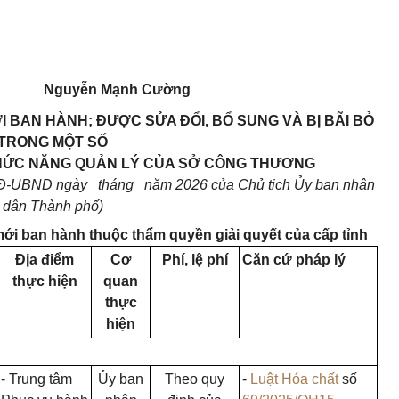
Nguyễn Mạnh Cường
 BAN HÀNH; ĐƯỢC SỬA ĐỔI, BỔ SUNG VÀ BỊ BÃI BỎ
TRONG MỘT SỐ
CHỨC NĂNG QUẢN LÝ CỦA SỞ CÔNG THƯƠNG
Đ-UBND ngày tháng năm 2026 của Chủ tịch Ủy ban nhân
dân Thành phố)
ới ban hành thuộc thẩm quyền giải quyết của cấp tỉnh
Địa điểm
Cơ
Phí, lệ phí
Căn cứ pháp lý
thực hiện
quan
thực
hiện
- Trung tâm
Ủy ban
Theo quy
-
Luật Hóa chất
số