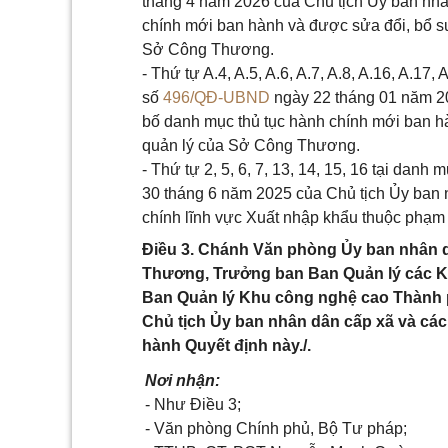
tháng 4 năm 2026 của Chủ tịch Ủy ban nhâ
chính mới ban hành và được sửa đổi, bổ su
Sở Công Thương.
- Thứ tự A.4, A.5, A.6, A.7, A.8, A.16, A.1
số
496/QĐ-UBND
ngày 22 tháng 01 năm 20
bố danh mục thủ tục hành chính mới ban hà
quản lý của Sở Công Thương.
- Thứ tự 2, 5, 6, 7, 13, 14, 15, 16 tại dan
30 tháng 6 năm 2025 của Chủ tịch Ủy ban 
chính lĩnh vực Xuất nhập khẩu thuộc phạ
Điều 3. Chánh Văn phòng Ủy ban nhân 
Thương, Trưởng ban Ban Quản lý các K
Ban Quản lý Khu công nghệ cao Thành 
Chủ tịch Ủy ban nhân dân cấp xã và các 
hành Quyết định này./.
Nơi nhận:
- Như Điều 3;
- Văn phòng Chính phủ, Bộ Tư pháp;