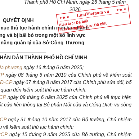
Thành phố Hồ Chí Minh, ngày 26 tháng 5 năm
2026
QUYẾT ĐỊNH
Hiệu lực: Đã biết
Tình trạng hiệu lực: Đã biết
mục thủ tục hành chính mới ban hành;
g và bị bãi bỏ trong một số lĩnh vực
 năng quản lý của Sở Công Thương
_________________
NHÂN DÂN THÀNH PHỐ HỒ CHÍ MINH
địa phương
ngày 16 tháng 6 năm 2025;
CP
ngày 08 tháng 6 năm 2010 của Chính phủ về kiểm soát
NĐ-CP
ngày 07 tháng 8 năm 2017 của Chính phủ sửa đổi, bổ
 quan đến kiểm soát thủ tục hành chính;
-CP
ngày 09 tháng 6 năm 2025 của Chính phủ về thực hiện
ột cửa liên thông tại Bộ phận Một cửa và Cổng Dịch vụ công
PCP
ngày 31 tháng 10 năm 2017 của Bộ trưởng, Chủ nhiệm
về kiểm soát thủ tục hành chính;
PCP
ngày 15 tháng 9 năm 2025 của Bộ trưởng, Chủ nhiệm