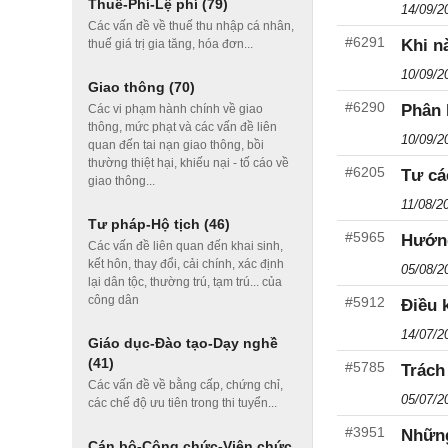
Thuế-Phí-Lệ phí
(79)
14/09/2
Các vấn đề về thuế thu nhập cá nhân,
#6291
Khi n
thuế giá trị gia tăng, hóa đơn...
10/09/2
Giao thông
(70)
#6290
Phân 
Các vi phạm hành chính về giao
thông, mức phạt và các vấn đề liên
10/09/2
quan đến tai nạn giao thông, bồi
thường thiệt hại, khiếu nại - tố cáo về
#6205
Tư cá
giao thông...
11/08/2
Tư pháp-Hộ tịch
(46)
#5965
Hướng
Các vấn đề liên quan đến khai sinh,
kết hôn, thay đổi, cải chính, xác định
05/08/2
lại dân tộc, thường trú, tạm trú... của
công dân
#5912
Điều 
14/07/2
Giáo dục-Đào tạo-Dạy nghề
(41)
#5785
Trách
Các vấn đề về bằng cấp, chứng chỉ,
05/07/2
các chế độ ưu tiên trong thi tuyển...
#3951
Những
Cán bộ-Công chức-Viên chức