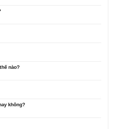
?
 thế nào?
 hay không?