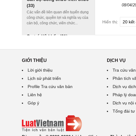
08/04/2
(33)
Các vấn đề liên quan đến tuyển dụng
công chức, quyền lợi và nghĩa vụ của
Hiển thị:
cán bộ, công chức, viên chức...
Cư trú-Hộ khẩu
(31)
GIỚI THIỆU
DỊCH VỤ
Lời giới thiệu
Tra cứu văn
Lịch sử phát triển
Phân tích v
Profile Tra cứu văn bản
Dịch vụ dịch
Liên hệ
Pháp lý doa
Góp ý
Dịch vụ nội
Tổng đài tư