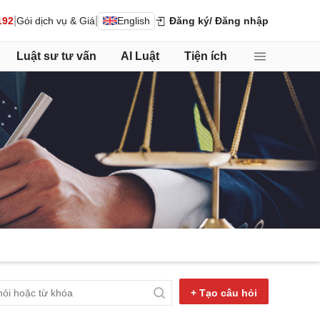
|
|
192
Gói dịch vụ & Giá
English
Đăng ký
/ Đăng nhập
Luật sư tư vấn
AI Luật
Tiện ích
+ Tạo câu hỏi