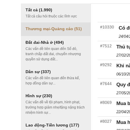
Tất cả
(1.990)
Tất cả câu hỏi thuộc các lĩnh vực
#10330
Có đ
Thương mại-Quảng cáo
(51)
24/04/
Đất đai-Nhà ở
(494)
#7512
Thủ t
Các vấn đề liên quan đến Sổ đỏ,
tranh chấp đất đai, chuyển nhượng
27/02/2
quyền sử dụng đất...
#9292
Khi n
Dân sự
(337)
06/10/2
Các vấn đề liên quan đến thừa kế,
hợp đồng dân sự...
#7644
Quy đ
27/05/2
Hình sự
(230)
Các vấn đề về tội phạm, hình phạt,
#8069
Mua b
trường hợp giảm nhẹ/tặng nặng trách
22/04/2
nhiệm hình sự...
#8027
Mua h
Lao động-Tiền lương
(177)