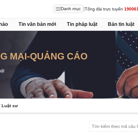
|
Danh mục
Tổng đài trực tuyến
19006
hảo
Tin văn bản mới
Tin pháp luật
Bản tin luật
NG MẠI-QUẢNG CÁO
uật
 Luật sư