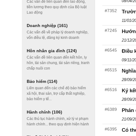
08/04/2
Các vấn đề liên quan đến lao động,
tiền lương theo quy định của Bộ luật
#7352
Trườn
Lao động
11/01/2
Doanh nghiệp
(161)
#7245
Hướng
Các vấn đề về pháp lý doanh nghiệp,
vốn điều lệ, đăng ký kinh doanh
21/12/2
#6545
Hôn nhân gia đình
(124)
Điều 
Các vấn đề liên quan đến kết hôn, ly
09/11/2
hôn, tài sản chung, tài sản riêng, tranh
chấp nuôi con
#6515
Nghĩa
28/09/2
Bảo hiểm
(114)
Liên quan đến các chế độ bảo hiểm
#6516
Ký kế
xã hội, thai sản, trợ cấp thất nghiệp,
bảo hiểm y tế...
28/09/2
#6389
Phán 
Hành chính
(106)
Các thủ tục hành chính, xử lý vi phạm
21/09/2
hành chính... theo quy định hiện hành
#6395
Có th