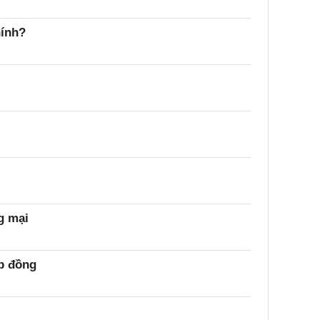
hính?
g mại
ợp đồng