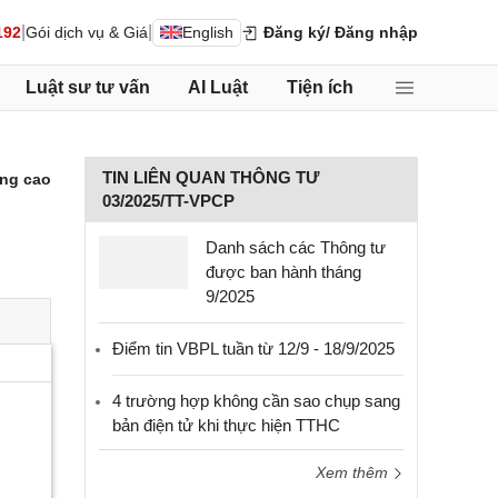
|
|
192
Gói dịch vụ & Giá
English
Đăng ký
/ Đăng nhập
Luật sư tư vấn
AI Luật
Tiện ích
TIN LIÊN QUAN THÔNG TƯ
ng cao
03/2025/TT-VPCP
Danh sách các Thông tư
được ban hành tháng
9/2025
Điểm tin VBPL tuần từ 12/9 - 18/9/2025
4 trường hợp không cần sao chụp sang
bản điện tử khi thực hiện TTHC
Xem thêm