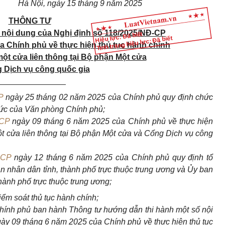
Hà Nội, ngày 15 tháng 9 năm 2025
THÔNG TƯ
 nội dung của Nghị định số 118/2025/NĐ-CP
Hiệu lực: Đã biết
Tình trạng hiệu lực: Đã biết
a Chính phủ về thực hiện thủ tục hành chính
ột cửa liên thông tại Bộ phận Một cửa
 Dịch vụ công quốc gia
_______________
P
ngày 25 tháng 02 năm 2025 của Chính phủ quy định chức
hức của Văn phòng Chính phủ;
-CP
ngày 09 tháng 6 năm 2025 của Chính phủ về thực hiện
ột cửa liên thông tại Bộ phận Một cửa và Cổng Dịch vụ công
-CP
ngày 12 tháng 6 năm 2025 của Chính phủ quy định tổ
 nhân dân tỉnh, thành phố trực thuộc trung ương và Ủy ban
hành phố trực thuộc trung ương;
ểm soát thủ tục hành chính;
ính phủ ban hành Thông tư hướng dẫn thi hành một số nội
ày 09 tháng 6 năm 2025 của Chính phủ về thực hiện thủ tục