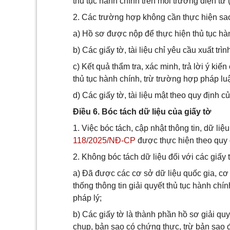
thủ tục hành chính trên môi trường điện tử
2. Các trường hợp không cần thực hiện sa
a) Hồ sơ được nộp để thực hiện thủ tục hàn
b) Các giấy tờ, tài liệu chỉ yêu cầu xuất trì
c) Kết quả thẩm tra, xác minh, trả lời ý kiế
thủ tục hành chính, trừ trường hợp pháp l
d) Các giấy tờ, tài liệu mật theo quy định c
Điều 6. Bóc tách dữ liệu của giấy tờ
1. Việc bóc tách, cập nhật thông tin, dữ liệ
118/2025/NĐ-CP
được thực hiện theo quy 
2. Không bóc tách dữ liệu đối với các giấy tờ
a) Đã được các cơ sở dữ liệu quốc gia, cơ
thống thông tin giải quyết thủ tục hành chín
pháp lý;
b) Các giấy tờ là thành phần hồ sơ giải qu
chụp, bản sao có chứng thực, trừ bản sao 