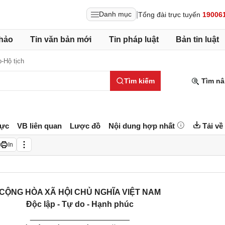
|
Danh mục
Tổng đài trực tuyến
19006
hảo
Tin văn bản mới
Tin pháp luật
Bản tin luật
-Hộ tịch
Tìm kiếm
Tìm nâ
lực
VB liên quan
Lược đồ
Nội dung hợp nhất
Tải về
In
CỘNG HÒA XÃ HỘI CHỦ NGHĨA VIỆT NAM
Độc lập - Tự do - Hạnh phúc
______________________