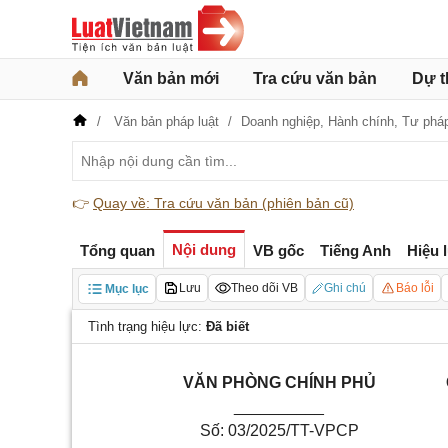
Văn bản mới
Tra cứu văn bản
Dự t
Văn bản pháp luật
Doanh nghiệp,
Hành chính,
Tư pháp
👉
Quay về: Tra cứu văn bản (phiên bản cũ)
Nội dung
Tổng quan
VB gốc
Tiếng Anh
Hiệu 
Lưu
Theo dõi VB
Ghi chú
Báo lỗi
Mục lục
Tình trạng hiệu lực:
Đã biết
VĂN PHÒNG CHÍNH PHỦ
__________
Số: 03/2025/TT-VPCP