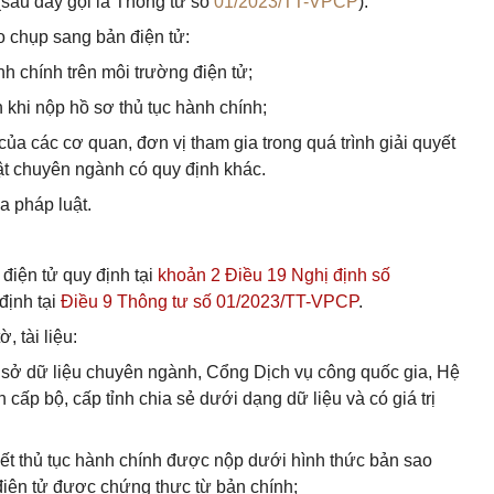
 (sau đây gọi là Thông tư số
01/2023/TT-VPCP
).
o chụp sang bản điện tử:
h chính trên môi trường điện tử;
nh khi nộp hồ sơ thủ tục hành chính;
n của các cơ quan, đơn vị tham gia trong quá trình giải quyết
uật chuyên ngành có quy định khác.
ủa pháp luật.
u điện tử quy định tại
khoản 2 Điều 19 Nghị định số
định tại
Điều 9 Thông tư số 01/2023/TT-VPCP
.
, tài liệu:
 sở dữ liệu chuyên ngành, Cổng Dịch vụ công quốc gia, Hệ
h cấp bộ, cấp tỉnh chia sẻ dưới dạng dữ liệu và có giá trị
yết thủ tục hành chính được nộp dưới hình thức bản sao
điện tử được chứng thực từ bản chính;