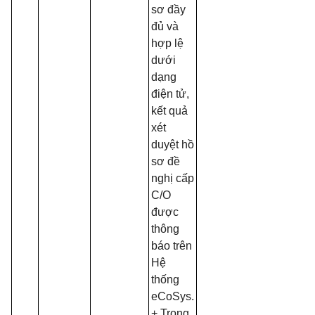
sơ đầy
đủ và
hợp lệ
dưới
dạng
điện tử,
kết quả
xét
duyệt hồ
sơ đề
nghị cấp
C/O
được
thông
báo trên
Hệ
thống
eCoSys.
+ Trong