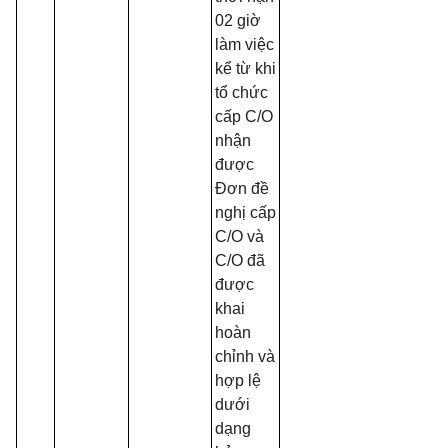
02 giờ
làm việc
kể từ khi
tổ chức
cấp C/O
nhận
được
Đơn đề
nghị cấp
C/O và
C/O đã
được
khai
hoàn
chỉnh và
hợp lệ
dưới
dạng