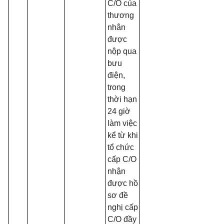
C/O của
thương
nhân
được
nộp qua
bưu
điện,
trong
thời hạn
24 giờ
làm việc
kể từ khi
tổ chức
cấp C/O
nhận
được hồ
sơ đề
nghị cấp
C/O đầy