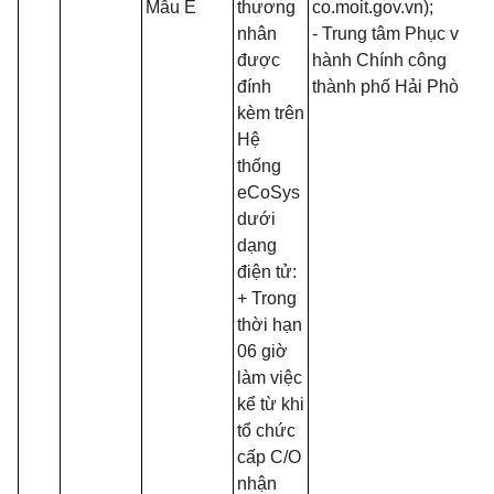
Mẫu E
thương
co.moit.gov.vn);
nhân
- Trung tâm Phục vụ
được
hành Chính công
đính
thành phố Hải Phòng
kèm trên
Hệ
thống
eCoSys
dưới
dạng
điện tử:
+ Trong
thời hạn
06 giờ
làm việc
kể từ khi
tổ chức
cấp C/O
nhận