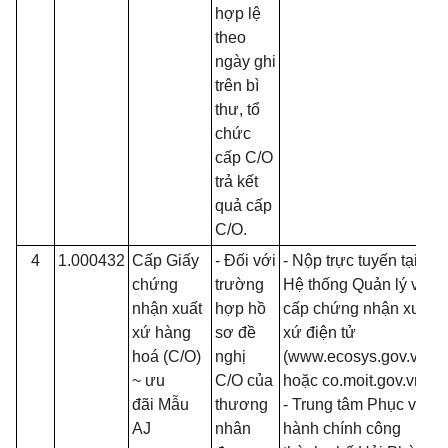
hợp lệ
theo
ngày ghi
trên bì
thư, tổ
chức
cấp C/O
trả kết
quả cấp
C/O.
4
1.000432
Cấp Giấy
- Đối với
- Nộp trực tuyến tại
chứng
trường
Hệ thống Quản lý và
nhận xuất
hợp hồ
cấp chứng nhận xuất
xứ hàng
sơ đề
xứ điện tử
hoá (C/O)
nghị
(www.ecosys.gov.vn
~ ưu
C/O của
hoặc co.moit.gov.vn);
đãi Mẫu
thương
- Trung tâm Phục vụ
AJ
nhân
hành chính công