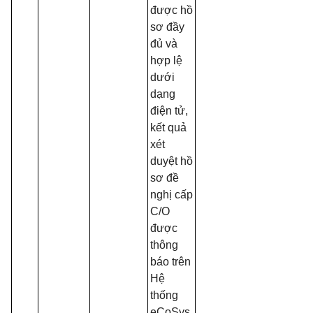
được hồ
sơ đầy
đủ và
hợp lệ
dưới
dạng
điện tử,
kết quả
xét
duyệt hồ
sơ đề
nghị cấp
C/O
được
thông
báo trên
Hệ
thống
eCoSys.