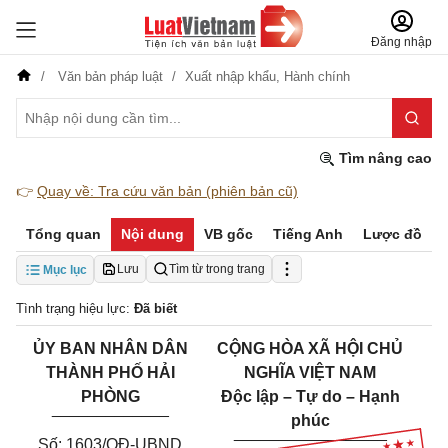
Đăng nhập
Văn bản pháp luật
Xuất nhập khẩu,
Hành chính
Tìm nâng cao
👉
Quay về: Tra cứu văn bản (phiên bản cũ)
Tổng quan
Nội dung
VB gốc
Tiếng Anh
Lược đồ
Lưu
Tìm từ trong trang
Mục lục
Tình trạng hiệu lực:
Đã biết
Ủ
Y BAN NHÂN DÂN
CỘNG HÒA XÃ HỘI CHỦ
THÀNH PHỐ HẢI
NGHĨA VIỆT NAM
PHÒNG
Độc lập – Tự do – Hạnh
_____________
phúc
_________________
Số: 1603/QĐ-UBND