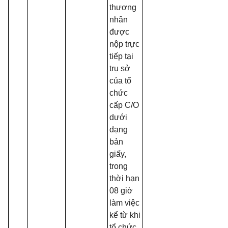
thương
nhân
được
nộp trực
tiếp tại
trụ sở
của tổ
chức
cấp C/O
dưới
dạng
bản
giấy,
trong
thời hạn
08 giờ
làm việc
kể từ khi
tổ chức