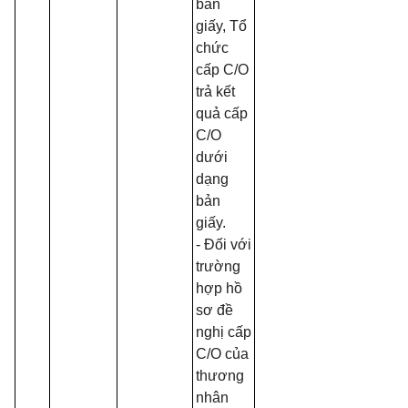
bản
giấy, Tổ
chức
cấp C/O
trả kết
quả cấp
C/O
dưới
dạng
bản
giấy.
- Đối với
trường
hợp hồ
sơ đề
nghị cấp
C/O của
thương
nhân