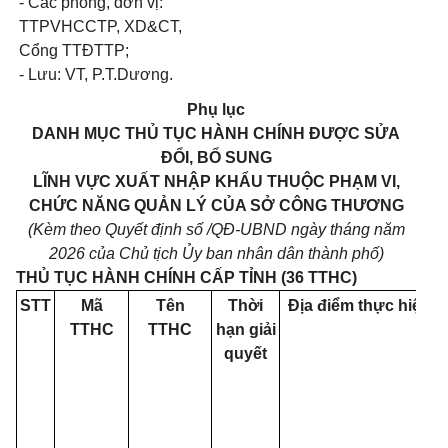
- Các phòng, đơn vị:
TTPVHCCTP, XD&CT,
Cổng TTĐTTP;
- Lưu: VT, P.T.Dương.
Phụ lục
DANH MỤC THỦ TỤC HÀNH CHÍNH ĐƯỢC SỬA
ĐỔI, BỔ SUNG
LĨNH VỰC XUẤT NHẬP KHẨU THUỘC PHẠM VI,
CHỨC NĂNG QUẢN LÝ CỦA SỞ CÔNG THƯƠNG
(Kèm theo Quyết định số /QĐ-UBND ngày tháng năm
2026
của Chủ tịch Ủy ban nhân dân thành phố)
THỦ TỤC HÀNH CHÍNH CẤP TỈNH (36 TTHC)
STT
Mã
Tên
Thời
Địa điểm thực hiện
TTHC
TTHC
hạn giải
quyết