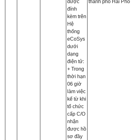
được
thành phố Hải Phòng
đính
kèm trên
Hệ
thống
eCoSys
dưới
dạng
điện tử:
+ Trong
thời hạn
06 giờ
làm việc
kể từ khi
tổ chức
cấp C/O
nhận
được hồ
sơ đầy