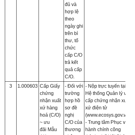
đủ và
hợp lệ
theo
ngày ghi
trên bì
thư, tổ
chức
cấp C/O
trả kết
quả cấp
C/O.
3
1.000603
Cấp Giấy
- Đối với
- Nộp trực tuyến tại
chứng
trường
Hệ thống Quản lý và
nhận xuất
hợp hồ
cấp chứng nhận xuất
xứ hàng
sơ đề
xứ điện tử
hoá (C/O)
nghị
(www.ecosys.gov.vn);
~ ưu
C/O của
- Trung tâm Phục vụ
đãi Mẫu
thương
hành chính công