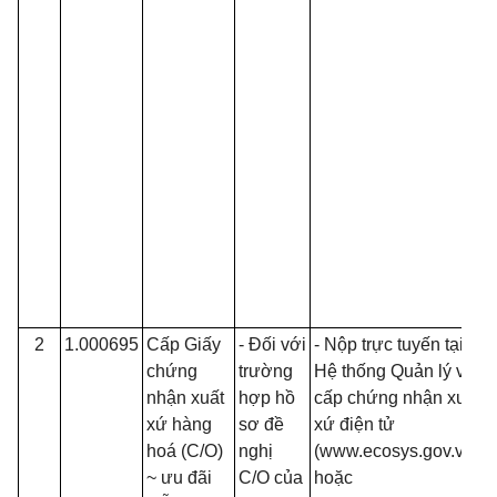
2
1.000695
Cấp Giấy
- Đối với
- Nộp trực tuyến tại
chứng
trường
Hệ thống Quản lý và
nhận xuất
hợp hồ
cấp chứng nhận xuất
xứ hàng
sơ đề
xứ điện tử
hoá (C/O)
nghị
(www.ecosys.gov.vn
~ ưu đãi
C/O của
hoặc