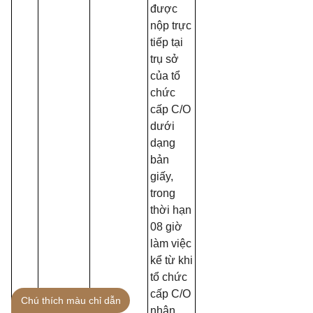
được
nộp trực
tiếp tại
trụ sở
của tổ
chức
cấp C/O
dưới
dạng
bản
giấy,
trong
thời hạn
08 giờ
làm việc
kể từ khi
tổ chức
cấp C/O
Chú thích màu chỉ dẫn
nhận