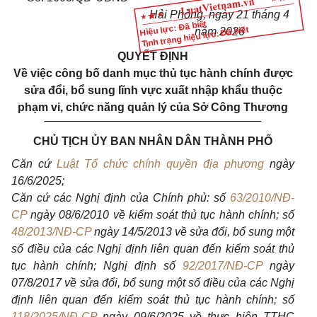
Hải Phòng, ngày 21 tháng 4
Hiệu lực: Đã biết
Tình trạng hiệu lực: Đã biết
năm 2026
QUYẾT ĐỊNH
Về việc công bố danh mục thủ tục hành chính được
sửa đổi, bổ sung lĩnh vực xuất nhập khẩu thuộc
phạm vi, chức năng quản lý của Sở Công Thương
__________________________________
CHỦ TỊCH ỦY BAN NHÂN DÂN THÀNH PHỐ
Căn cứ
Luật Tổ chức chính quyền địa phương
ngày
16/6/2025;
Căn cứ các Nghị định của Chính phủ: số
63/2010/NĐ-
CP
ngày 08/6/2010 về kiểm soát thủ tục hành chính; số
48/2013/NĐ-CP
ngày 14/5/2013 về sửa đổi, bổ sung một
số điều của các Nghị định liên quan đến kiểm soát thủ
tục hành chính; Nghị định số
92/2017/NĐ-CP
ngày
07/8/2017 về sửa đổi, bổ sung một số điều của các Nghị
định liên quan đến kiểm soát thủ tục hành chính; số
118/2025/NĐ-CP
ngày 09/6/2025 về thực hiện TTHC