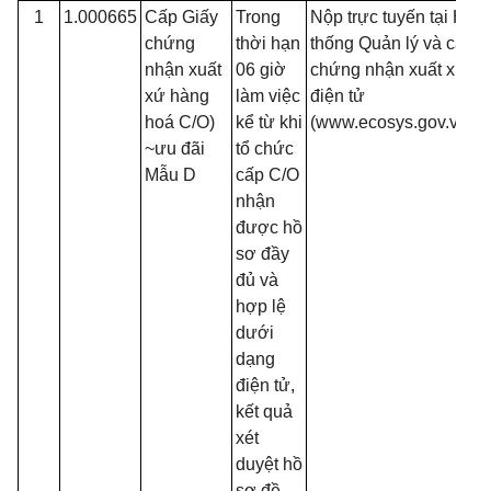
1
1.000665
Cấp Giấy
Trong
Nộp trực tuyến tại Hệ
chứng
thời hạn
thống Quản lý và cấp
nhận xuất
06 giờ
chứng nhận xuất xứ
xứ hàng
làm việc
điện tử
hoá C/O)
kể từ khi
(www.ecosys.gov.vn)
~ưu đãi
tổ chức
Mẫu D
cấp C/O
nhận
được hồ
sơ đầy
đủ và
hợp lệ
dưới
dạng
điện tử,
kết quả
xét
duyệt hồ
sơ đề