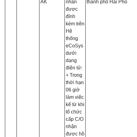
AK
nhân
thành phố Hải Phòng
được
đính
kèm trên
Hệ
thống
eCoSys
dưới
dạng
điện tử:
+ Trong
thời hạn
06 giờ
làm việc
kể từ khi
tổ chức
cấp C/O
nhận
được hồ