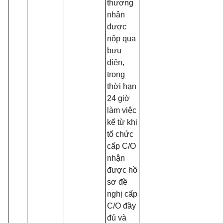
thương
nhân
được
nộp qua
bưu
điện,
trong
thời hạn
24 giờ
làm việc
kể từ khi
tổ chức
cấp C/O
nhận
được hồ
sơ đề
nghị cấp
C/O đầy
đủ và