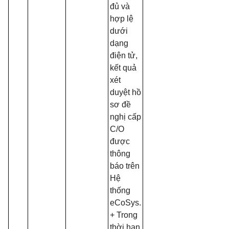
đủ và
hợp lệ
dưới
dạng
điện tử,
kết quả
xét
duyệt hồ
sơ đề
nghị cấp
C/O
được
thông
báo trên
Hệ
thống
eCoSys.
+ Trong
thời hạn