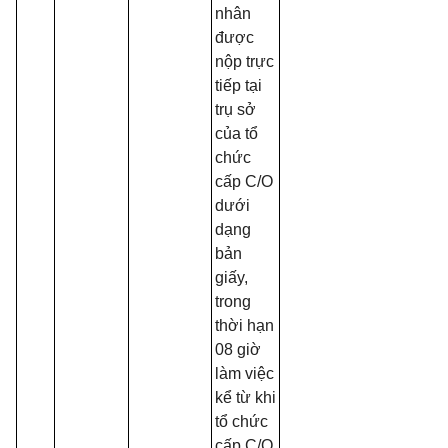
nhân
được
nộp trực
tiếp tại
trụ sở
của tổ
chức
cấp C/O
dưới
dạng
bản
giấy,
trong
thời hạn
08 giờ
làm việc
kể từ khi
tổ chức
cấp C/O