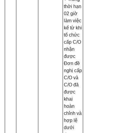
thời hạn
02 giờ
làm việc
kể từ khi
tổ chức
cấp C/O
nhận
được
Đơn đề
nghị cấp
C/O và
C/O đã
được
khai
hoàn
chỉnh và
hợp lệ
dưới