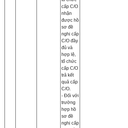
cấp C/O
nhận
được hồ
sơ đề
nghị cấp
C/O đầy
đủ và
hợp lệ,
tổ chức
cấp C/O
trả kết
quả cấp
C/O.
- Đối với
trường
hợp hồ
sơ đề
nghị cấp