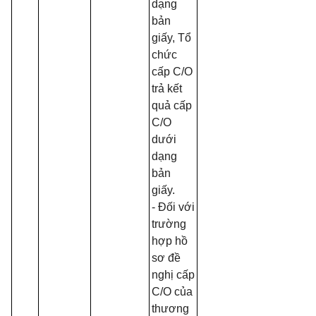
dạng
bản
giấy, Tổ
chức
cấp C/O
trả kết
quả cấp
C/O
dưới
dạng
bản
giấy.
- Đối với
trường
hợp hồ
sơ đề
nghị cấp
C/O của
thương