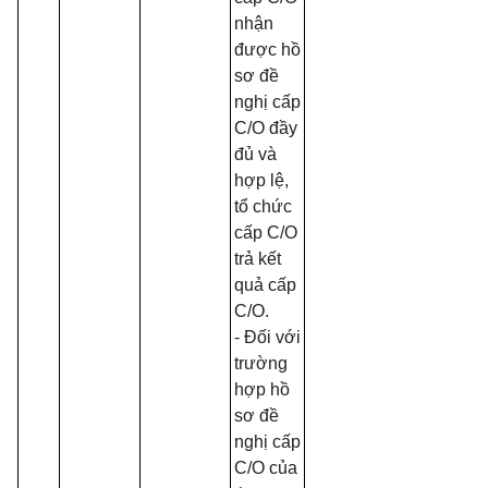
nhận
được hồ
sơ đề
nghị cấp
C/O đầy
đủ và
hợp lệ,
tổ chức
cấp C/O
trả kết
quả cấp
C/O.
- Đối với
trường
hợp hồ
sơ đề
nghị cấp
C/O của