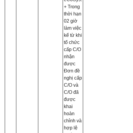
+ Trong
thời hạn
02 giờ
làm việc
kể từ khi
tổ chức
cấp C/O
nhận
được
Đơn đề
nghị cấp
C/O và
C/O đã
được
khai
hoàn
chỉnh và
hợp lệ