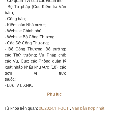
- Cơ quan TW của các Đoàn thể;
- Bộ Tư pháp (Cục Kiểm tra Văn
bản);
- Công báo;
- Kiểm toán Nhà nước;
- Website Chính phủ;
- Website Bộ Công Thương;
- Các Sở Công Thương;
- Bộ Công Thương: Bộ trưởng;
các Thứ trưởng; Vụ Pháp chế;
các Vụ, Cục; các Phòng quản lý
xuất nhập khẩu khu vực (18); các
đơn vị trực
thuộc;
- Lưu: VT, XNK.
Phụ lục
Từ khóa liên quan:
08/2024/TT-BCT
,
Văn bản hợp nhất