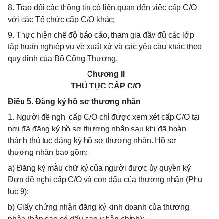
8. Trao đổi các thông tin có liên quan đến việc cấp C/O
với các Tổ chức cấp C/O khác;
9. Thực hiện chế độ báo cáo, tham gia đầy đủ các lớp
tập huấn nghiệp vụ về xuất xứ và các yêu cầu khác theo
quy định của Bộ Công Thương.
Chương II
THỦ TỤC CẤP C/O
Điều 5. Đăng ký hồ sơ thương nhân
1. Người đề nghị cấp C/O chỉ được xem xét cấp C/O tại
nơi đã đăng ký hồ sơ thương nhân sau khi đã hoàn
thành thủ tục đăng ký hồ sơ thương nhân. Hồ sơ
thương nhân bao gồm:
a) Đăng ký mẫu chữ ký của người được ủy quyền ký
Đơn đề nghị cấp C/O và con dấu của thương nhân (Phụ
lục 9);
b) Giấy chứng nhận đăng ký kinh doanh của thương
nhân (bản sao có dấu sao y bản chính);