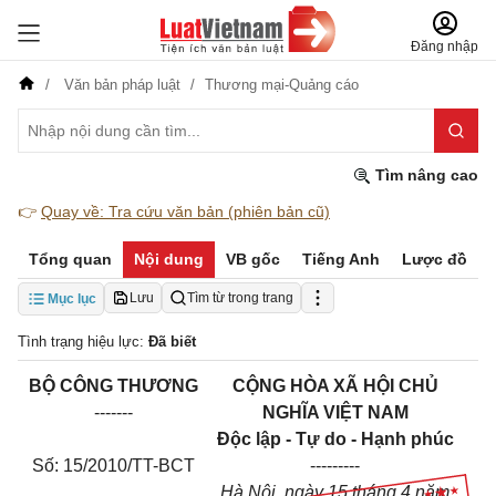
Đăng nhập
Văn bản pháp luật
Thương mại-Quảng cáo
Tìm nâng cao
👉
Quay về: Tra cứu văn bản (phiên bản cũ)
Tổng quan
Nội dung
VB gốc
Tiếng Anh
Lược đồ
Lưu
Tìm từ trong trang
Mục lục
Tình trạng hiệu lực:
Đã biết
BỘ CÔNG THƯƠNG
CỘNG HÒA XÃ HỘI CHỦ
-------
NGHĨA VIỆT NAM
Độc lập - Tự do - Hạnh phúc
Số: 15/2010/TT-BCT
---------
Hà Nội, ngày 15 tháng 4 năm