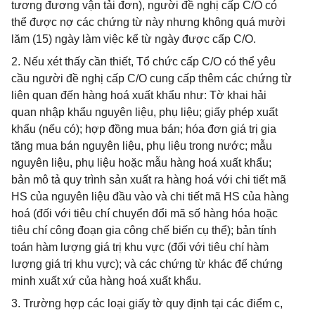
tương đương vận tải đơn), người đề nghị cấp C/O có
thể được nợ các chứng từ này nhưng không quá mười
lăm (15) ngày làm việc kể từ ngày được cấp C/O.
2. Nếu xét thấy cần thiết, Tổ chức cấp C/O có thể yêu
cầu người đề nghị cấp C/O cung cấp thêm các chứng từ
liên quan đến hàng hoá xuất khẩu như: Tờ khai hải
quan nhập khẩu nguyên liệu, phụ liệu; giấy phép xuất
khẩu (nếu có); hợp đồng mua bán; hóa đơn giá trị gia
tăng mua bán nguyên liệu, phụ liệu trong nước; mẫu
nguyên liệu, phụ liệu hoặc mẫu hàng hoá xuất khẩu;
bản mô tả quy trình sản xuất ra hàng hoá với chi tiết mã
HS của nguyên liệu đầu vào và chi tiết mã HS của hàng
hoá (đối với tiêu chí chuyển đổi mã số hàng hóa hoặc
tiêu chí công đoạn gia công chế biến cụ thể); bản tính
toán hàm lượng giá trị khu vực (đối với tiêu chí hàm
lượng giá trị khu vực); và các chứng từ khác để chứng
minh xuất xứ của hàng hoá xuất khẩu.
3. Trường hợp các loại giấy tờ quy định tại các điểm c,