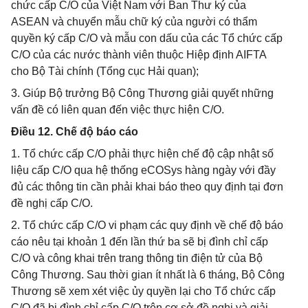
chức cấp C/O của Việt Nam với Ban Thư ký của
ASEAN và chuyển mẫu chữ ký của người có thẩm
quyền ký cấp C/O và mẫu con dấu của các Tổ chức cấp
C/O của các nước thành viên thuộc Hiệp định AIFTA
cho Bộ Tài chính (Tổng cục Hải quan);
3. Giúp Bộ trưởng Bộ Công Thương giải quyết những
vấn đề có liên quan đến việc thực hiện C/O.
Điều 12. Chế độ báo cáo
1. Tổ chức cấp C/O phải thực hiện chế độ cập nhật số
liệu cấp C/O qua hệ thống eCOSys hàng ngày với đầy
đủ các thông tin cần phải khai báo theo quy định tại đơn
đề nghị cấp C/O.
2. Tổ chức cấp C/O vi phạm các quy định về chế độ báo
cáo nêu tại khoản 1 đến lần thứ ba sẽ bị đình chỉ cấp
C/O và công khai trên trang thông tin điện tử của Bộ
Công Thương. Sau thời gian ít nhất là 6 tháng, Bộ Công
Thương sẽ xem xét việc ủy quyền lại cho Tổ chức cấp
C/O đã bị đình chỉ cấp C/O trên cơ sở đề nghị và giải