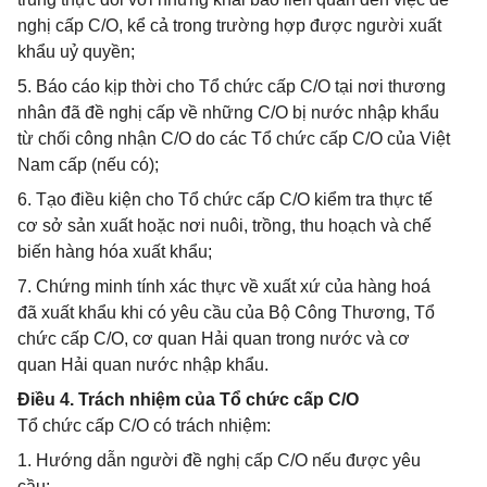
nghị cấp C/O, kể cả trong trường hợp được người xuất
khẩu uỷ quyền;
5. Báo cáo kịp thời cho Tổ chức cấp C/O tại nơi thương
nhân đã đề nghị cấp về những C/O bị nước nhập khẩu
từ chối công nhận C/O do các Tổ chức cấp C/O của Việt
Nam cấp (nếu có);
6. Tạo điều kiện cho Tổ chức cấp C/O kiểm tra thực tế
cơ sở sản xuất hoặc nơi nuôi, trồng, thu hoạch và chế
biến hàng hóa xuất khẩu;
7. Chứng minh tính xác thực về xuất xứ của hàng hoá
đã xuất khẩu khi có yêu cầu của Bộ Công Thương, Tổ
chức cấp C/O, cơ quan Hải quan trong nước và cơ
quan Hải quan nước nhập khẩu.
Điều 4. Trách nhiệm của Tổ chức cấp C/O
Tổ chức cấp C/O có trách nhiệm:
1. Hướng dẫn người đề nghị cấp C/O nếu được yêu
cầu;