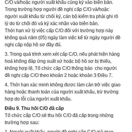
C/O và/hoặc người xuất khẩu cùng ký vào biên bản.
Trong trường hợp người đề nghị cấp C/O và/hoặc
người xuất khẩu từ chối ký, cán bộ kiểm tra phải ghi rõ
lý do từ chối đó và ký xác nhận vào biên bản.
Thời hạn xử lý việc cấp C/O đối với trường hợp này
không quá năm (05) ngày làm việc kể từ ngày người đề
nghị cấp nộp hồ sơ đầy đủ.
3. Trong quá trình xem xét cấp C/O, nếu phát hiện hàng
hoá không đáp ứng xuất xứ hoặc bộ hồ sơ bị thiếu,
không hợp lệ, Tổ chức cấp C/O thông báo cho người
đề nghị cấp C/O theo khoản 2 hoặc khoản 3 Điều 7.
4. Thời hạn xác minh không được làm cản trở việc giao
hàng hoặc thanh toán của người xuất khẩu, trừ trường
hợp do lỗi của người xuất khẩu.
Điều 9. Thu hồi C/O đã cấp
Tổ chức cấp C/O sẽ thu hồi C/O đã cấp trong những
trường hợp sau:
1. Người xuất khẩu, người đề nghị cấp C/O giả mạo