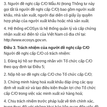
3. Người đề nghị cấp C/O Mẫu AI (trong Thông tư này
gọi tắt là người đề nghị cấp C/O) bao gồm người xuất
khẩu, nhà sản xuất, người đại diện có giấy ủy quyền
hợp pháp của người xuất khẩu hoặc nhà sản xuất.
4. Hệ thống eCOSys là hệ thống quản lý và cấp chứng
nhận xuất xứ điện tử của Việt Nam có địa chỉ tại:
http://www.ecosys.gov.vn.
Điều 3. Trách nhiệm của người đề nghị cấp C/O
Người đề nghị cấp C/O có trách nhiệm:
1. Đăng ký hồ sơ thương nhân với Tổ chức cấp C/O
theo quy định tại Điều 5;
2. Nộp hồ sơ đề nghị cấp C/O cho Tổ chức cấp C/O;
3. Chứng minh hàng hoá xuất khẩu đáp ứng các quy
định về xuất xứ và tạo điều kiện thuận lợi cho Tổ chức
cấp C/O trong việc xác minh xuất xứ hàng hoá;
4. Chịu trách nhiệm trước pháp luật về tính chính xác,
trung thực đối với những khai báo liên quan đến việc đề