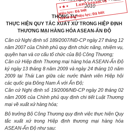
2010
Hiệu lực: Đã biết
Tình trạng hiệu lực: Đã biết
THÔNG TƯ
THỰC HIỆN QUY TẮC XUẤT XỨ TRONG HIỆP ĐỊNH
THƯƠNG MẠI HÀNG HÓA ASEAN-ẤN ĐỘ
Căn cứ Nghị định số 189/2007/NĐ-CP ngày 27 tháng 12
năm 2007 của Chính phủ quy định chức năng, nhiệm vụ,
quyền hạn và cơ cấu tổ chức của Bộ Công Thương;
Căn cứ Hiệp định Thương mại hàng hóa ASEAN-Ấn Độ
ký ngày 13 tháng 8 năm 2009 và ngày 24 tháng 10 năm
2009 tại Thái Lan giữa các nước thành viên Hiệp hội
các quốc gia Đông Nam Á với Ấn Độ
;
Căn cứ Nghị định số 19/2006/NĐ-CP ngày 20 tháng 02
năm 2006 của Chính phủ quy định chi tiết Luật Thương
mại về xuất xứ hàng hóa;
Bộ trưởng Bộ Công Thương quy định việc
thực hiện Quy
tắc xuất xứ trong Hiệp định thương mại hàng hóa
ASEAN-Ấn Độ như sau: