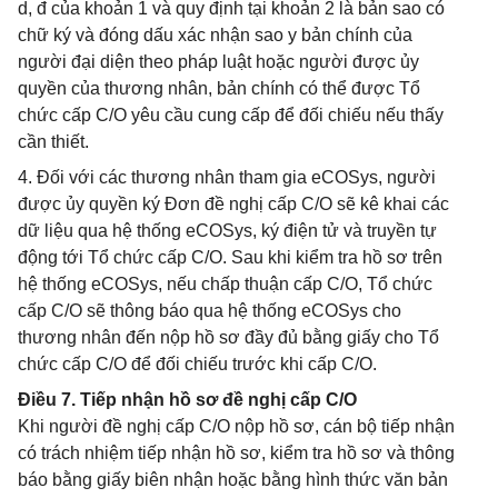
d, đ của khoản 1 và quy định tại khoản 2 là bản sao có
chữ ký và đóng dấu xác nhận sao y bản chính của
người đại diện theo pháp luật hoặc người được ủy
quyền của thương nhân, bản chính có thể được Tổ
chức cấp C/O yêu cầu cung cấp để đối chiếu nếu thấy
cần thiết.
4. Đối với các thương nhân tham gia eCOSys, người
được ủy quyền ký Đơn đề nghị cấp C/O sẽ kê khai các
dữ liệu qua hệ thống eCOSys, ký điện tử và truyền tự
động tới Tổ chức cấp C/O. Sau khi kiểm tra hồ sơ trên
hệ thống eCOSys, nếu chấp thuận cấp C/O, Tổ chức
cấp C/O sẽ thông báo qua hệ thống eCOSys cho
thương nhân đến nộp hồ sơ đầy đủ bằng giấy cho Tổ
chức cấp C/O để đối chiếu trước khi cấp C/O.
Điều 7. Tiếp nhận hồ sơ đề nghị cấp C/O
Khi người đề nghị cấp C/O nộp hồ sơ, cán bộ tiếp nhận
có trách nhiệm tiếp nhận hồ sơ, kiểm tra hồ sơ và thông
báo bằng giấy biên nhận hoặc bằng hình thức văn bản