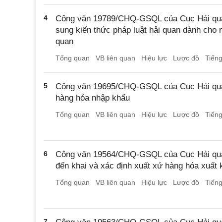
4
Công văn 19789/CHQ-GSQL của Cục Hải quan
sung kiến thức pháp luật hải quan dành cho n
quan
Tổng quan
VB liên quan
Hiệu lực
Lược đồ
Tiến
5
Công văn 19695/CHQ-GSQL của Cục Hải quan
hàng hóa nhập khẩu
Tổng quan
VB liên quan
Hiệu lực
Lược đồ
Tiến
6
Công văn 19564/CHQ-GSQL của Cục Hải qua
đến khai và xác định xuất xứ hàng hóa xuất 
Tổng quan
VB liên quan
Hiệu lực
Lược đồ
Tiến
7