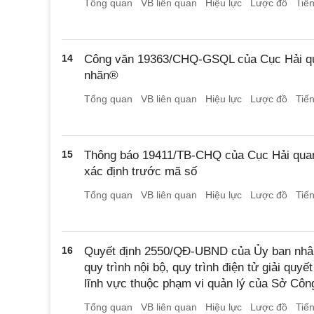
Tổng quan
VB liên quan
Hiệu lực
Lược đồ
Tiế
14
Công văn 19363/CHQ-GSQL của Cục Hải qu
nhãn®
Tổng quan
VB liên quan
Hiệu lực
Lược đồ
Tiế
15
Thông báo 19411/TB-CHQ của Cục Hải quan
xác định trước mã số
Tổng quan
VB liên quan
Hiệu lực
Lược đồ
Tiế
16
Quyết định 2550/QĐ-UBND của Ủy ban nhân
quy trình nội bộ, quy trình điện tử giải quyế
lĩnh vực thuộc phạm vi quản lý của Sở Cô
Tổng quan
VB liên quan
Hiệu lực
Lược đồ
Tiế