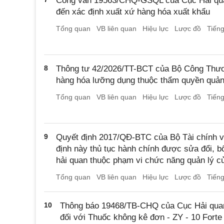
Công văn 19563/CHQ-GSQL của Cục Hải qua
đến xác định xuất xứ hàng hóa xuất khẩu
Tổng quan
VB liên quan
Hiệu lực
Lược đồ
Tiến
8
Thông tư 42/2026/TT-BCT của Bộ Công Thươn
hàng hóa lưỡng dụng thuộc thẩm quyền quả
Tổng quan
VB liên quan
Hiệu lực
Lược đồ
Tiến
9
Quyết định 2017/QĐ-BTC của Bộ Tài chính v
định này thủ tục hành chính được sửa đổi, bổ
hải quan thuộc phạm vi chức năng quản lý c
Tổng quan
VB liên quan
Hiệu lực
Lược đồ
Tiến
10
Thông báo 19468/TB-CHQ của Cục Hải quan
đối với Thuốc không kê đơn - ZY - 10 Forte