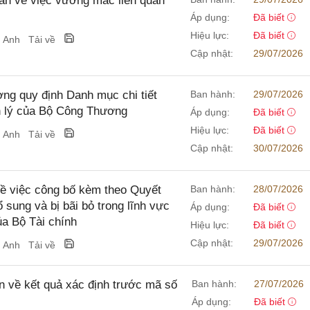
n về việc vướng mắc liên quan
Áp dụng:
Đã biết
Hiệu lực:
Đã biết
g Anh
Tải về
Cập nhật:
29/07/2026
g quy định Danh mục chi tiết
Ban hành:
29/07/2026
n lý của Bộ Công Thương
Áp dụng:
Đã biết
Hiệu lực:
Đã biết
g Anh
Tải về
Cập nhật:
30/07/2026
ề việc công bố kèm theo Quyết
Ban hành:
28/07/2026
 sung và bị bãi bỏ trong lĩnh vực
Áp dụng:
Đã biết
ủa Bộ Tài chính
Hiệu lực:
Đã biết
Cập nhật:
29/07/2026
g Anh
Tải về
 về kết quả xác định trước mã số
Ban hành:
27/07/2026
Áp dụng:
Đã biết