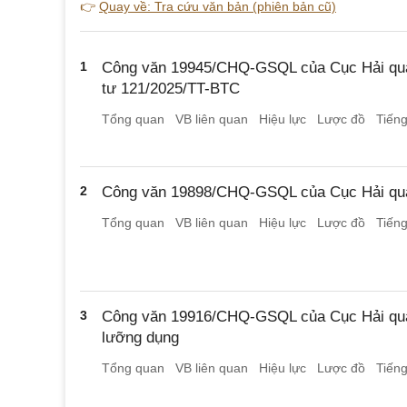
👉
Quay về: Tra cứu văn bản (phiên bản cũ)
1
Công văn 19945/CHQ-GSQL của Cục Hải qua
tư 121/2025/TT-BTC
Tổng quan
VB liên quan
Hiệu lực
Lược đồ
Tiến
2
Công văn 19898/CHQ-GSQL của Cục Hải qua
Tổng quan
VB liên quan
Hiệu lực
Lược đồ
Tiến
3
Công văn 19916/CHQ-GSQL của Cục Hải quan
lưỡng dụng
Tổng quan
VB liên quan
Hiệu lực
Lược đồ
Tiến