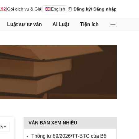
|
|
192
Gói dịch vụ & Giá
English
Đăng ký
/ Đăng nhập
Luật sư tư vấn
AI Luật
Tiện ích
VĂN BẢN XEM NHIỀU
Thông tư 89/2026/TT-BTC của Bộ