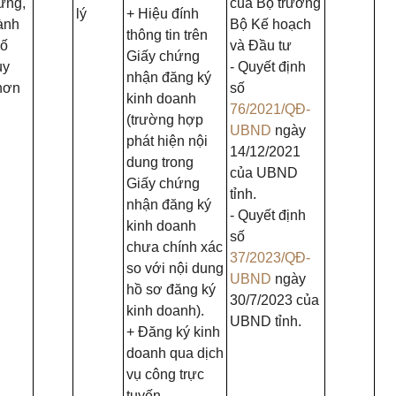
ưng,
của Bộ trưởng
lý
+ Hiệu đính
ành
Bộ Kế hoạch
thông tin trên
ố
và Đầu tư
Giấy chứng
uy
- Quyết định
nhận đăng ký
hơn
số
kinh doanh
76/2021/QĐ-
(trường hợp
UBND
ngày
phát hiện nội
14/12/2021
dung trong
của UBND
Giấy chứng
tỉnh.
nhận đăng ký
- Quyết định
kinh doanh
số
chưa chính xác
37/2023/QĐ-
so với nội dung
UBND
ngày
hồ sơ đăng ký
30/7/2023 của
kinh doanh).
UBND tỉnh.
+ Đăng ký kinh
doanh qua dịch
vụ công trực
tuyến.