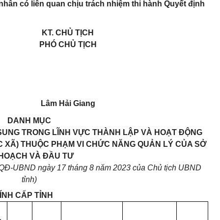
 nhân có liên quan chịu trách nhiệm thi hành Quyết định
KT. CHỦ TỊCH
PHÓ CHỦ TỊCH
Lâm Hải Giang
DANH MỤC
 SUNG TRONG LĨNH VỰC THÀNH LẬP VÀ HOẠT ĐỘNG
ÁC XÃ) THUỘC PHẠM VI CHỨC NĂNG QUẢN LÝ CỦA SỞ
HOẠCH VÀ ĐẦU TƯ
5/QĐ-UBND ngày 17 tháng 8 năm 2023 của Chủ tịch UBND
tỉnh)
ÍNH CẤP TỈNH