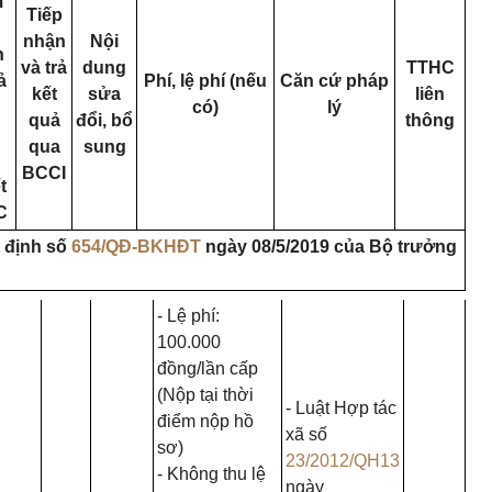
m
Tiếp
nhận
Nội
n
và trả
dung
TTHC
ả
Phí, lệ phí
(nếu
Căn cứ pháp
kết
sửa
liên
có)
lý
quả
đổi, bổ
thông
qua
sung
BCCI
t
C
 định số
654/QĐ-BKHĐT
ngày 08/5/2019 của Bộ trưởng
- Lệ phí:
100.000
đồng/lần cấp
(Nộp tại thời
- Luật Hợp tác
điểm nộp hồ
xã số
sơ)
23/2012/QH13
- Không thu lệ
ngày