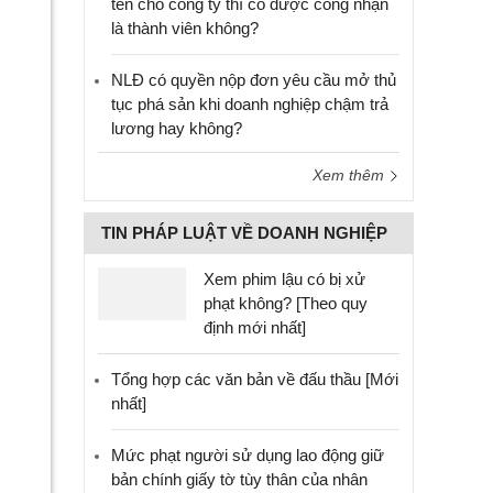
tên cho công ty thì có được công nhận
là thành viên không?
NLĐ có quyền nộp đơn yêu cầu mở thủ
tục phá sản khi doanh nghiệp chậm trả
lương hay không?
Xem thêm
TIN PHÁP LUẬT VỀ DOANH NGHIỆP
Xem phim lậu có bị xử
phạt không? [Theo quy
định mới nhất]
Tổng hợp các văn bản về đấu thầu [Mới
nhất]
Mức phạt người sử dụng lao động giữ
bản chính giấy tờ tùy thân của nhân