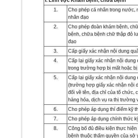
I. Lĩnh vực Khám bệnh, chữa bệnh
1.
Cho phép cá nhân trong nước, 
nhân đạo
2.
Cho phép đoàn khám bệnh, chữ
bệnh, chữa bệnh chữ thập đỏ l
đạo
3.
Cấp giấy xác nhận nội dung qu
4.
Cấp lại giấy xác nhận nội dung
trong trường hợp bị mất hoặc b
5.
Cấp lại giấy xác nhận nội dung
(trường hợp giấy xác nhận nội 
đổi về tên, địa chỉ của tổ chức
hàng hóa, dịch vụ ra thị trường
6.
Cho phép áp dụng thí điểm kỹ 
7.
Cho phép áp dụng chính thức k
8.
Công bố đủ điều kiện thực hiệ
bệnh thuộc thẩm quyền của sở y