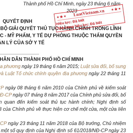
Thành phố Hồ Chí Minh, ngày 23 tháng 6 năm
2023
Hiệu lực: Đã biết
QUYẾT ĐỊNH
Tình trạng hiệu lực: Đã biết
 BỘ GIẢI QUYẾT THỦ TỤC HÀNH CHÍNH TRONG LĨNH
C - MỸ PHẨM, Y TẾ DỰ PHÒNG THUỘC THẨM QUYỀN
N LÝ CỦA SỞ Y TẾ
_______________
NHÂN DÂN THÀNH PHỐ HỒ CHÍ MINH
ịa phương
ngày 19 tháng 6 năm 2015;
Luật sửa đổi, bổ sung
và Luật Tổ chức chính quyền địa phương
ngày 22 tháng 11
CP
ngày 08 tháng 6 năm 2010 của Chính phủ về kiểm soát
NĐ-CP
ngày 07 tháng 8 năm 2017 của Chính phủ sửa đổi, bổ
n quan đến kiểm soát thủ tục hành chính; Nghị định số
của Chính phủ về thực hiện cơ chế một cửa, một cửa liên
PCP
ngày 23 tháng 11 năm 2018 của Bộ trưởng, Chủ nhiệm
một số quy định của Nghị định số 61/2018/NĐ
-
CP ngày 23