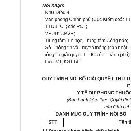
Nơi nhận:
- Như Điều 4;
- Văn phòng Chính phủ (Cục Kiểm soát T
- TTUB: CT; các PCT;
- VPUB: CPVP;
- Trung tâm Tin học, Trung tâm Công báo;
- Sở Thông tin và Truyền thông (cập nhật 
thông tin giải quyết TTHC của Thành phố);
- Lưu: VT, KSTT/H.
QUY TRÌNH NỘI BỘ GIẢI QUYẾT THỦ 
D
Y TẾ DỰ PHÒNG THUỘ
(Ban hành kèm theo Quyết đị
của Chủ tịc
DANH MỤC QUY TRÌNH NỘI BỘ
STT
Tên t