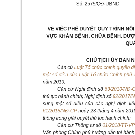
Số: 2575/QĐ-UBND
VỀ VIỆC PHÊ DUYỆT QUY TRÌNH NỘI
VỰC KHÁM BỆNH, CHỮA BỆNH, DƯỢ
QUẢ
_
CHỦ TỊCH ỦY BAN 
Căn cứ
Luật Tổ chức chính quyền đ
một số điều của Luật Tổ chức Chính phủ 
năm 2019;
Căn cứ
Nghị định số
63/2010/NĐ-
thủ tục hành chính; Nghị định số
92/2017/
sung một số điều của các nghị định liê
61/2018/NĐ-CP
ngày 23 tháng 4 năm 2018 
thông trong giải quyết thủ tục hành chính;
Căn cứ
Thông tư số
01/2018/TT-V
Văn phòng Chính phủ hướng dẫn thi hành 