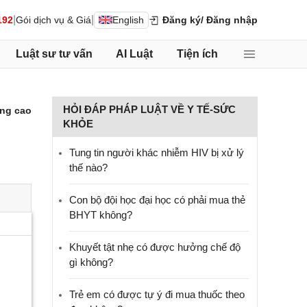
|
|
192
Gói dịch vụ & Giá
English
Đăng ký
/ Đăng nhập
Luật sư tư vấn
AI Luật
Tiện ích
HỎI ĐÁP PHÁP LUẬT VỀ Y TẾ-SỨC
ng cao
KHỎE
Tung tin người khác nhiễm HIV bị xử lý
thế nào?
Con bộ đội học đại học có phải mua thẻ
BHYT không?
Khuyết tật nhẹ có được hưởng chế độ
gì không?
Trẻ em có được tự ý đi mua thuốc theo