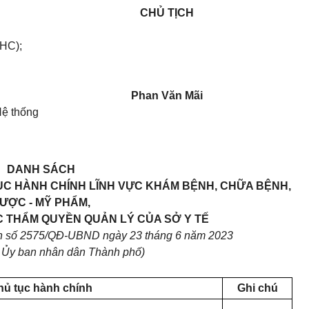
CHỦ TỊCH
THC);
Phan Văn Mãi
Hệ thống
DANH SÁCH
TỤC HÀNH CHÍNH LĨNH VỰC KHÁM BỆNH, CHỮA BỆNH,
ƯỢC - MỸ PHẨM,
C THẨM QUYỀN QUẢN LÝ CỦA SỞ Y TẾ
nh số 2575/QĐ-UBND ngày 23 tháng 6 năm 2023
h Ủy ban nhân dân Thành phố)
hủ tục hành chính
Ghi chú