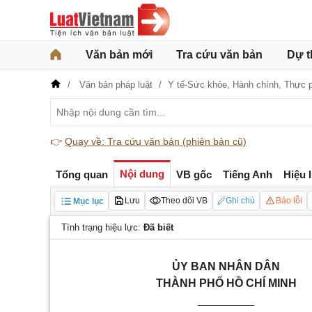
Văn bản mới
Tra cứu văn bản
Dự t
Văn bản pháp luật
Y tế-Sức khỏe,
Hành chính,
Thực 
👉
Quay về: Tra cứu văn bản (phiên bản cũ)
Nội dung
Tổng quan
VB gốc
Tiếng Anh
Hiệu 
Lưu
Theo dõi VB
Ghi chú
Báo lỗi
Mục lục
Tình trạng hiệu lực:
Đã biết
ỦY BAN NHÂN DÂN
THÀNH PHỐ HỒ CHÍ MINH
_________