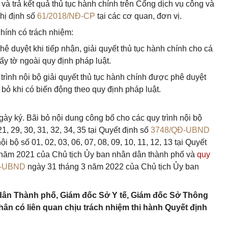
t và trả kết quả thủ tục hành chính trên Cổng dịch vụ công và
ghị định số
61/2018/NĐ-CP
tại các cơ quan, đơn vị.
chính có trách nhiệm:
hê duyệt khi tiếp nhận, giải quyết thủ tục hành chính cho cá
iấy tờ ngoài quy định pháp luật.
trình nội bộ giải quyết thủ tục hành chính được phê duyệt
i bỏ khi có biến động theo quy định pháp luật.
gày ký. Bãi bỏ nội dung công bố cho các quy trình nội bộ
21, 29, 30, 31, 32, 34, 35 tại Quyết định số
3748/QĐ-UBND
 bộ số 01, 02, 03, 06, 07, 08, 09, 10, 11, 12, 13 tại Quyết
năm 2021 của Chủ tịch Ủy ban nhân dân thành phố và
quy
Đ-UBND
ngày 31 tháng 3 năm 2022 của Chủ tịch Ủy ban
dân Thành phố, Giám đốc Sở Y tế, Giám đốc Sở Thông
nhân có liên quan chịu trách nhiệm thi hành Quyết định