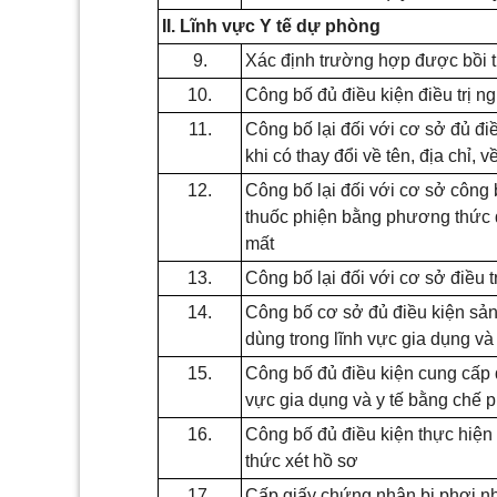
II. Lĩnh vực Y tế dự phòng
9.
Xác định trường hợp được bồi th
10.
Công bố đủ điều kiện điều trị n
11.
Công bố lại đối với cơ sở đủ điề
khi có thay đổi về tên, địa chỉ, v
12.
Công bố lại đối với cơ sở công 
thuốc phiện bằng phương thức đ
mất
13.
Công bố lại đối với cơ sở điều tr
14.
Công bố cơ sở đủ điều kiện sản 
dùng trong lĩnh vực gia dụng và 
15.
Công bố đủ điều kiện cung cấp dị
vực gia dụng và y tế bằng chế 
16.
Công bố đủ điều kiện thực hiện 
thức xét hồ sơ
17.
Cấp giấy chứng nhận bị phơi nh