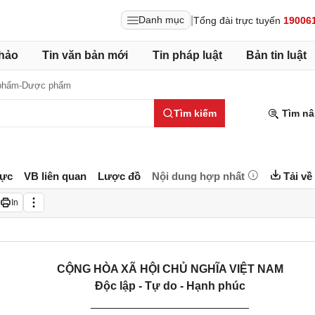
|
Danh mục
Tổng đài trực tuyến
19006
hảo
Tin văn bản mới
Tin pháp luật
Bản tin luật
phẩm-Dược phẩm
Tìm kiếm
Tìm nâ
lực
VB liên quan
Lược đồ
Nội dung hợp nhất
Tải về
In
CỘNG HÒA XÃ HỘI CHỦ NGHĨA VIỆT NAM
Độc lập - Tự do - Hạnh phúc
_________________________