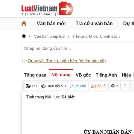
Văn bản mới
Tra cứu văn bản
Dự t
Văn bản pháp luật
Y tế-Sức khỏe,
Chính sách
👉
Quay về: Tra cứu văn bản (phiên bản cũ)
Nội dung
Tổng quan
VB gốc
Tiếng Anh
Hiệu 
Lưu
Theo dõi VB
Ghi chú
Báo lỗi
In
Tình trạng hiệu lực:
Đã biết
Y BAN NHÂN DÂN
Ủ