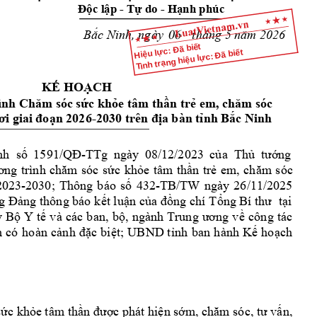
c l
p 
- T
do 
- 
H
nh phúc 
Độ
ậ
ự
ạ
B
c Ninh, ngày    
     tháng 5 
ắ
năm 
2026
06
Hiệu lực: Đã biết
Tình trạng hiệu lực: Đã biết
K
HO
CH
Ế
Ạ
C
ình 
hăm sóc 
sức khỏe tâm
 thần trẻ em
, chăm sóc
6-
ơi gia
i đoạn 202
2030 trên đ
ịa bàn tỉnh Bắc N
inh
nh  s
-TTg 
ngày 
08/12/2023 
c
a 
Th
ng 
ố
1591/QĐ
ủ
ủ
tư
ớ
c 
kh
e 
tâm 
th
n 
tr
ơng 
trình 
chăm 
sóc 
s
ứ
ỏ
ầ
ẻ
em, 
chăm 
sóc 
2023-2030; 
Th
ông 
báo 
s
432
-TB/TW 
ngày 
2
6/11/2025 
ố
ng t
hông báo k
t lu
n 
c
ng 
chí 
T
i 
g 
Đả
ế
ậ
ủa đồ
ổng Bí thư 
tạ
B
Y 
t
và 
các 
ban
, 
b
, 
ngàn
công 
tác 
ỷ
ộ
ế
ộ
h 
Trung 
ương 
v
ề
 
có
hoàn 
c
c 
bi
t; 
UBND 
t
nh 
ban 
h
ành 
K
ho
ch 
ảnh 
đặ
ệ
ỉ
ế
ạ
s
c kh
e tâm th
c phát hi
n s
n, 
ứ
ỏ
ần đượ
ệ
ớm
, chăm sóc, tư vấ