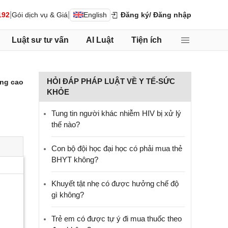
|
|
192
Gói dịch vụ & Giá
English
Đăng ký
/ Đăng nhập
Luật sư tư vấn
AI Luật
Tiện ích
HỎI ĐÁP PHÁP LUẬT VỀ Y TẾ-SỨC
ng cao
KHỎE
Tung tin người khác nhiễm HIV bị xử lý
thế nào?
Con bộ đội học đại học có phải mua thẻ
BHYT không?
Khuyết tật nhẹ có được hưởng chế độ
gì không?
Trẻ em có được tự ý đi mua thuốc theo