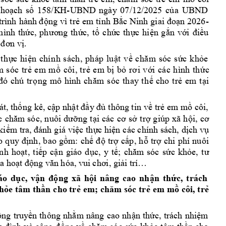
ho
ch 
s
158/K
H-UBND 
ng
ày 
0
7/12/2025 
c
a 
UBND 
ạ
ố
ủ
ng 
vì 
tr
em 
t
nh 
B
n 
2026-
trình 
hành đ
ộ
ẻ
ỉ
ắc 
Ninh 
giai 
đoạ
h
ình 
th
c, 
t
ch
c 
th
c 
h
i
n 
g
n 
v
u 
ức, 
ph
ương 
th
ứ
ổ
ứ
ự
ệ
ắ
ới
điề
. 
 đơn vị
 
th
c
hi
n
c
hí
n
h 
s
ách
,
ph
á
p
lu
t
v
c
k
h
e 
ự
ệ
ậ
ề
ch
ă
m 
só
c
s
ứ
ỏ
e
m 
m
côi
, 
t
r
e
m 
b
b
i
cá
c 
hì
nh
t
h
c 
m 
s
ó
c 
tr
ẻ
ồ
ẻ
ị
ỏ
rơ
i 
v
ớ
ứ
s
ó
c
t
h
ay
t
h
cho
t
r
e
m 
t
i 
đ
ó
chú
tr
ọn
g
mô 
hì
nh
ch
ă
m
ế
ẻ
ạ
át, th
ng 
kê, c
p nh
thông tin v
tr
 e
m m
 côi, 
ố
ậ
ật đầy đủ
ề
ẻ
ồ
ng 
t
i 
các 
tr
giúp 
xã 
h
c 
chăm
só
c, 
n
uôi 
dư
ỡ
ạ
cơ 
sở
ợ
ội, 
cơ 
ki
c t
h
c hi
n 
các chính 
sách, d
ch v
ểm tra, đánh 
giá 
việ
ự
ệ
ị
ụ
nh, 
bao 
g
m: 
ch
tr
c
p, 
h
tr
chi 
phí 
nuôi 
o 
quy 
đ
ị
ồ
ế
đ
ộ
ợ
ấ
ỗ
ợ
inh
ho
t, 
t
i
p 
c
n 
giá
o 
d
c, 
y
t
c 
kh
ạ
ế
ậ
ụ
ế; 
chăm
s
óc 
sứ
ỏe, 
tư
a ho
i trí
ạt động 
văn hóa, vu
i chơi, giả
…
áo 
d
c, 
v
ng 
xã 
h
i 
nâng 
cao 
nh
n 
th
c, 
trách 
ụ
ận 
độ
ộ
ậ
ứ
h
e 
tâm th
n 
cho tr
em m
côi, tr
ỏ
ầ
ẻ
em; chăm sóc 
trẻ
ồ
ẻ
ng 
truy
n 
thông 
nh
m 
nâng 
cao 
nh
n 
th
c, 
trách 
nhi
m 
ộ
ề
ằ
ậ
ứ
ệ