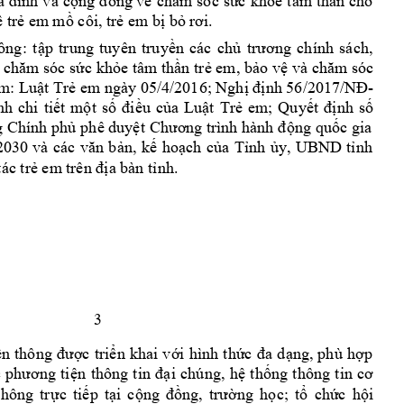
ng v
c 
kh
e 
tâm
th
n 
cho 
a 
đình 
và 
cộng 
đồ
ề
chăm
sóc 
sứ
ỏ
ầ
tr
 em
 m
 côi, tr
 em
 b
 b
ệ
ẻ
ồ
ẻ
ị
ỏ
rơi.
ông: 
t
p 
trung 
tuyên 
truy
n 
các 
ch
ậ
ề
ủ
trương 
chính 
sách, 
c kh
e tâm th
n
 tr
 em, b
o v
 chăm sóc sứ
ỏ
ầ
ẻ
ả
ệ
và chăm sóc 
m: Lu
t Tr
 em ngày 05/4/2016; Ngh
-
ậ
ẻ
ị
định 56/2017/NĐ
nh 
chi 
ti
t 
m
t 
s
u 
c
a 
Lu
t 
Tr
em; 
Quy
nh 
s
ế
ộ
ố
đi
ề
ủ
ậ
ẻ
ết 
đị
ố
g Chính ph
phê duy
ng 
qu
c gia 
ủ
ệt 
Chươ
ng trình hành đ
ộ
ố
n, 
k
ho
ch 
c
a 
T
nh 
y, 
UBND 
t
nh 
2030 
v
à 
các 
văn 
b
ả
ế
ạ
ủ
ỉ
ủ
ỉ
ác tr
a bàn t
nh.
ẻ
em
 trên đị
ỉ
3 
c 
tri
n 
khai 
v
i 
hình 
th
ng, 
phù 
h
p 
ền 
thông 
đượ
ể
ớ
ức 
đa 
d
ạ
ợ
i 
chúng, 
h
th
 
p
hương 
ti
ện 
thông 
tin 
đạ
ệ
ống 
thông 
tin 
cơ 
thông 
tr
c 
t
i
p 
t
i 
c
ng 
h
c; 
t
ch
c 
h
i 
ự
ế
ạ
ộng 
đồng, 
trườ
ọ
ổ
ứ
ộ