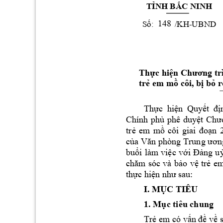
T
NH B
C NINH
Ỉ
Ắ
S
:          /KH
-U
BND 
ố
148
Thực hiện Chương t
r
trẻ em m
ồ côi, bị bỏ r
Th
c  hi
n 
Quy
ự
ệ
ết 
đị
Chính 
ph
phê 
duy
ủ
ệt 
Chư
tr
em 
m
n 
ẻ
ồ
côi 
giai 
đoạ
c
ủa 
Văn phòng Trung ươn
bu
i 
làm v
i
c 
v
ng 
u
ổ
ệ
ới 
Đả
o 
v
tr
em
chăm 
sóc 
và 
bả
ệ
ẻ
th
c 
hi
ự
ện như 
sau:
I. M
C TIÊU 
Ụ
1. M
c tiêu chung 
ụ
Tr
 em có v
 v
 
ẻ
ấn đề
ề