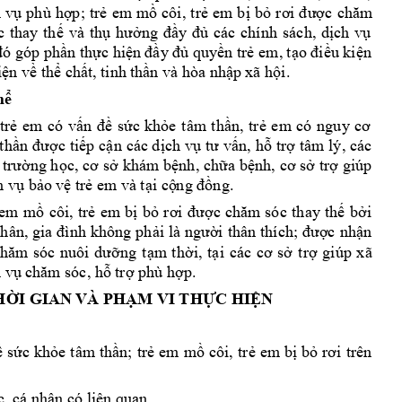
 
v
phù 
h
p; 
tr
em 
m
côi
, 
tr
em b
b
ụ
ợ
ẻ
ồ
ẻ
ị
ỏ
rơi 
được 
chăm
và 
th
các 
chính 
sách, 
d
ch 
v
c 
thay 
th
ế
ụ
hư
ởng 
đ
ầy 
đ
ủ
ị
ụ
n th
c hi
 quy
n tr
 em, 
t
u ki
n 
đó góp phầ
ự
ệ
n đầy đủ
ề
ẻ
ạo điề
ệ
i
n v
th
ch
t, tinh 
th
n và hòa nh
p
 xã h
i.
ệ
ề
ể
ấ
ầ
ậ
ộ
h
ể
tr
em 
có
v
s
c 
kh
e 
tâm 
th
n, 
tr
ẻ
ấ
n 
đề
ứ
ỏ
ầ
ẻ
em 
có 
ng
uy 
cơ 
t
h
c 
ti
p 
c
n 
các d
ch v
n, 
h
tr
 t
âm
lý, 
các 
ần 
đượ
ế
ậ
ị
ụ
tư 
vấ
ỗ
ợ
ng h
 khám b
n
h, ch
a 
b
tr
 giúp 
 
trườ
ọc, 
cơ s
ở
ệ
ữ
ệnh, 
cơ sở
ợ
h v
 b
o 
v
tr
 e
m và t
i c
ng.  
ụ
ả
ệ
ẻ
ạ
ộ
ng đồ
em 
m
côi, 
tr
em
b
b
b
i 
ồ
ẻ
ị
ỏ
rơi 
được 
chăm 
só
c 
t
hay 
th
ế
ở
c 
nh
n 
hân, gia 
đình 
không 
ph
ải l
à người 
thân 
thích; đ
ượ
ậ
ng 
t
m 
th
i, 
t
tr
g
iúp 
xã 
chăm
sóc 
nuôi 
dưỡ
ạ
ờ
ại 
các 
cơ 
sở
ợ
 v
tr
 phù h
p.
ụ
c
hăm sóc, hỗ
ợ
ợ
H
I GIAN
 VÀ PH
M V
I TH
C HI
N 
Ờ
Ạ
Ự
Ệ
s
c 
kh
e 
tâm th
n; 
tr
em 
m
côi, 
tr
em 
b
b
ề
ứ
ỏ
ầ
ẻ
ồ
ẻ
ị
ỏ
rơi
trên 
c, cá nhân có l
iên quan.  