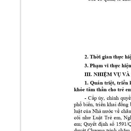
2. Th
i gian th
c hi
ờ
ự
3. Phạm vi thực h
iệ
III. NHIỆM VỤ V
À
1. 
Quán 
tri
t, 
tri
n 
ệ
ể
kh
e tâm th
n cho tr
ỏ
ầ
ẻ
em
- 
C
p 
y, 
ch
ính 
quy
ấ
ủ
ề
ph
bi
n, 
tri
ng 
ổ
ế
ển 
khai 
đồ
lu
t c
c v
ậ
ủa 
Nhà nư
ớ
ề
chăm
t 
Tr
em, 
Ng
côi 
như 
Luậ
ẻ
em; 
Quy
nh 
s
ết 
đị
ố
1591/
duy
ệt 
Chương 
trình 
chăm