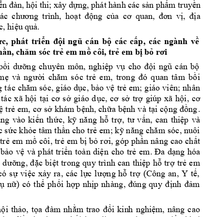
i thi; xây d
ng, phát hành các s
n ph
m truy
n 
iễn đàn, hộ
ự
ả
ẩ
ề
ng 
c
a 
ác 
chương 
trình, 
ho
ạt 
độ
ủa 
cơ 
quan, 
đơn 
vị, 
đị
c, hi
u 
qu
. 
ệ
ả
c, 
phát 
tri
các 
c
p, 
các 
ngành 
v
ự
ển 
đội 
ngũ 
cán 
bộ
ấ
ề
h
 em
 m
 côi, tr
 em
 b
 b
ần, 
chăm sóc trẻ
ồ
ẻ
ị
ỏ
rơi
bồi 
dưỡng
chuyê
n 
môn, 
ngh
iệp 
vụ
cho
đội 
ngũ 
c
án
bộ
mẹ 
và 
ng
ười 
ch
ăm 
s
ó
c 
t
rẻ 
em, 
t
rong
đó
q
uan 
tâ
m 
b
ồi 
g
 t
ác 
chăm 
só
c, g
iáo
 dụ
c, 
bảo 
vệ 
tr
ẻ em; 
g
iáo
 vi
ên;
 nh
ân 
tá
c 
x
ã 
hội
tại
cơ 
sở 
gi
áo 
d
ục
, 
cơ
s
ở 
t
rợ 
giúp
xã
hội
, 
cơ 
. 
ệ
 t
rẻ 
em, 
cơ 
sở
 kh
ám b
ệnh
, ch
ữa
 bện
h v
à 
tại
 cộ
ng 
đồng
và 
ung 
vào 
kiến 
th
ứ
c, 
kỹ 
n
ăng
hỗ
t
rợ, 
tư 
v
ấn, 
can 
thiệp
c sứ
c kh
ỏe t
âm t
hần
 cho
 tr
ẻ e
m; k
ỹ nă
ng 
chă
m sóc
, nuôi
tr
ẻ 
em 
mồ 
côi
, tr
ẻ 
em b
ị
 bỏ
 r
ơi, 
góp
 ph
ần
 nân
g 
cao
 ch
ất 
 
bảo
vệ 
và 
phát
tr
iển 
toà
n 
d
iệ
n
cho 
trẻ
em. 
Đ
a 
dạng
h
óa 
i
 d
ưỡng
, 
đặ
c 
bi
ệt 
tr
ong
 q
uy 
t
rình
can
thiệp
hỗ
tr
ợ 
trẻ
em 
có
s
ự 
việ
c 
x
ảy 
ra
, 
các
l
ực 
l
ượng
hỗ
tr
ợ 
(C
ông 
an
, 
Y 
t
ế, 
ụ
nữ
) 
có
t
hể 
phối 
h
ợp 
nhị
p 
nh
àng
, 
đún
g 
qu
y 
đ
ịnh
đả
m 
h
ội 
thảo, 
tọa 
đ
àm
nhằm 
trao 
đổi 
kin
h 
nghiệm
, 
nâng 
cao 