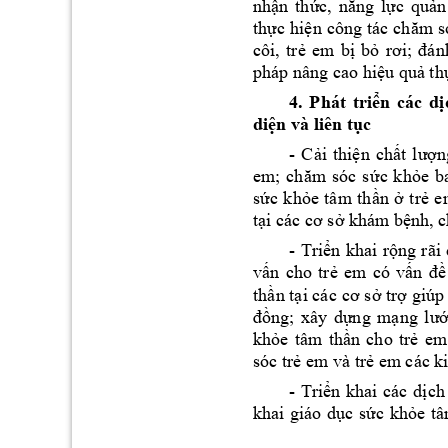
nhận 
thức, 
năng 
lực 
quản
thực 
hiện 
công 
tác 
chăm 
s
côi, 
trẻ 
em
bị 
bỏ 
rơi; 
đán
pháp nâng cao 
h
iệu quả th
4. 
Phát 
tri
n 
các 
d
ể
ị
di
n và liên t
c
ệ
ụ
- 
C
i 
thi
n 
ch
n
ả
ệ
ất 
lượ
c 
kh
em; 
chăm 
só
c 
s
ứ
ỏ
e 
b
s
c 
kh
e 
tâm 
th
n 
tr
e
ứ
ỏ
ầ
ở
ẻ
t
 khám
 b
nh, c
ại các cơ sở
ệ
- 
Tri
n 
khai 
r
ng 
rãi 
ể
ộ
v
n 
cho 
tr
em
có 
v
ấ
ẻ
ấn 
đề
th
n t
tr
 g
iúp
ầ
ại các 
cơ s
ở
ợ
ng; 
xây 
d
ng 
m
đồ
ự
ạng 
l
ư
kh
e 
tâm
th
n 
cho 
tr
ỏ
ầ
ẻ
em
sóc tr
 em và tr
 em
 các k
ẻ
ẻ
- 
Tri
n 
khai 
các 
d
ch
ể
ị
khai 
giáo 
d
c 
s
c 
kh
e 
t
â
ụ
ứ
ỏ