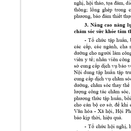
ngh
, h
i th
o, t
ị
ộ
ả
ọa đàm
, d
thông; 
l
ng 
ghép 
tro
ồ
ng 
c
m
 thi
t th
phương, bảo đả
ế
ự
3. 
Nâng 
cao 
năng 
l
c k
h
e tâm t
chăm sóc sứ
ỏ
- 
Tổ 
chứ
c 
tập 
huấn
, 
các 
c
ấp, 
c
ác 
ngàn
h, 
ch
a 
dưỡn
g c
ho
 ngư
ời 
làm 
côn
viên
y 
tế
; 
n
hân
vi
ên 
c
ông
sở
 cun
g c
ấp 
dịch
 v
ụ b
ảo
 v
N
ội
du
ng 
t
ập
hu
ấn 
tập 
tr
cung
 c
ấp d
ịch 
vụ 
chăm s
ó
dưỡn
g, 
ch
ăm s
óc 
thay 
th
ế 
lượn
g 
công
t
ác 
chă
m 
s
óc
,
phư
ơng 
t
hức
 t
ập
 hu
ấn
, b
ồ
cho
c
án 
bộ
cơ
s
ở,
để 
kh
i 
- 
Văn
hóa 
Xã
hội
, 
Hội
Ph
bảo
 kịp
 th
ời,
 hiệu
 quả.
- 
Tổ 
c
hức 
hội 
nghị, 