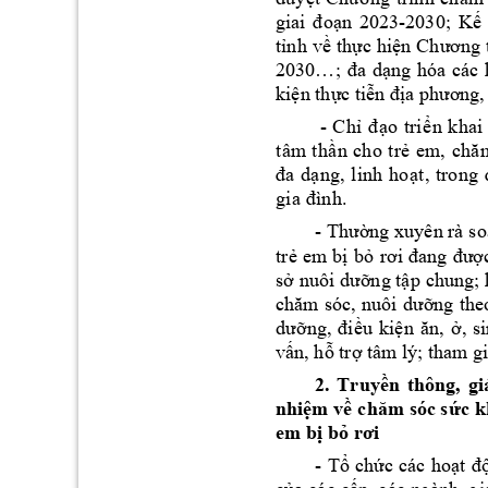
n 
2023-2030; 
K
giai 
đoạ
ế
t
nh 
v
th
c hi
ỉ
ề
ự
ện 
Chư
ơng 
ng 
hóa
các 
2030…; 
đa 
dạ
ki
n th
c 
ti
ệ
ự
ễn địa phươn
g,
 -
Ch
o
t
ri
n
kh
a
i
ỉ
đ
ạ
ể
t
âm 
t
h
n
c
ho
tr
ầ
ẻ
em,
ch
ă
ng
,
li
nh
ho
đa
dạ
ạ
t
,
t
ro
n
g
gi
a
 đì
n
h
. 
- 
ng xuyên rà s
o
Thườ
tr
em 
b
b
ẻ
ị
ỏ
rơi 
đang 
đượ
s
ng t
p
 chung; 
ở
nuôi dưỡ
ậ
chăm 
sóc, 
nuôi 
dưỡng 
the
u 
ki
, 
s
dư
ỡng, 
điề
ện 
ăn, 
ở
v
n, h
tr
tâm lý; th
am gi
ấ
ỗ
ợ
2. 
Truy
n 
thông, 
gi
ề
nhi
m v
c 
k
ệ
ề
chăm sóc sứ
em b
 b
ị
ỏ
rơi
- 
T
ch
c 
các 
ho
ổ
ứ
ạt 
đ