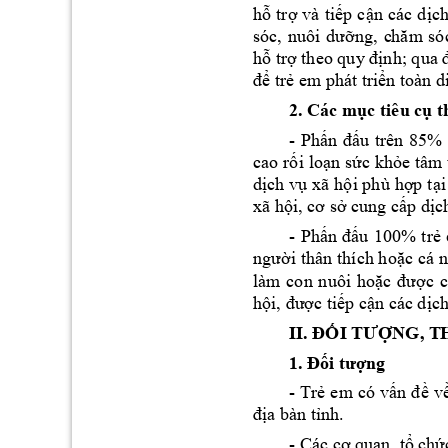
h
tr
và 
ti
p 
c
n 
các 
d
ch
ỗ
ợ
ế
ậ
ị
sóc, 
nuôi 
dưỡng, 
c
hăm 
só
h
tr
ỗ
ợ
theo quy định; qua 
tr
 em
 phát tri
n toàn d
để
ẻ
ể
2. Các m
c tiêu c
t
ụ
ụ
- 
Ph
u 
trên 
85% 
ấn
đấ
cao 
r
i 
lo
n s
c 
kh
e 
tâm 
ố
ạ
ứ
ỏ
d
ch v
 xã 
h
i phù 
h
p 
t
ị
ụ
ộ
ợ
ại
xã h
 cun
g c
p d
c
ội, cơ sở
ấ
ị
- 
Ph
u 
100% 
tr
ấn 
đ
ấ
ẻ
i thân 
thích ho
ngư
ờ
ặc 
cá 
n
làm 
co
n 
nuôi 
ho
ặc 
được 
h
c ti
p c
n c
ác d
ch
ội, đượ
ế
ậ
ị
NG, T
II. ĐỐI TƯỢ
ng
1. Đối tượ
- 
Tr
e
m có 
v
v
ẻ
ấn 
đề
a bàn t
nh. 
đị
ỉ
- 
ch
Các cơ quan, tổ
ứ