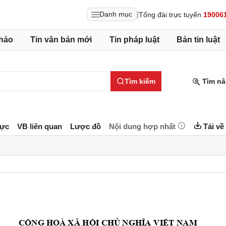
|
Danh mục
Tổng đài trực tuyến
19006
hảo
Tin văn bản mới
Tin pháp luật
Bản tin luật
Tìm kiếm
Tìm nâ
lực
VB liên quan
Lược đồ
Nội dung hợp nhất
Tải về
C
NG HOÀ XÃ H
I CH
T NAM
Ộ
Ộ
Ủ
NGHĨA V
IỆ