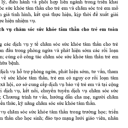
 
lý, 
điều 
hành 
và 
p
hối 
hợp 
liên 
ngành 
trong 
triển 
khai 
óc 
s
ức k
hỏe 
tâm t
hần 
cho 
trẻ 
em 
và 
ch
ăm
sóc 
t
r
ẻ 
em 
mồ 
h 
giá 
tình 
hình, 
kết 
quả 
thực 
hiện, 
kịp 
thời 
đề 
xuất 
giả
i 
ực h
iện nhiệm
 vụ.
ch 
v
c 
k
h
e 
tâm 
th
n 
cho 
tr
em 
toàn
ụ
chăm 
sóc 
s
ứ
ỏ
ầ
ẻ
g 
các 
d
ch 
v
y 
t
c 
kh
e 
t
âm
th
n 
cho 
tr
ị
ụ
ế
chăm 
sóc 
s
ứ
ỏ
ầ
ẻ
u 
trong 
phòng 
ng
a 
và 
phát 
hi
n 
s
m 
các 
r
i 
lo
n 
an 
đầ
ừ
ệ
ớ
ố
ạ
m; 
c
ng
c
c 
kh
e 
tâm 
th
n 
tr
e
m 
ủ
ố
công 
tác 
chăm 
sóc 
s
ứ
ỏ
ầ
ẻ
h
a b
nh.
ữ
ệ
d
ch 
v
h
tr
phòng 
ng
a,
phát 
hi
n 
s
n, 
th
am 
ị
ụ
ỗ
ợ
ừ
ệ
ớm, 
tư 
vấ
v
s
c 
kh
e 
tâm 
th
n, 
tr
i 
lo
n 
tâm 
ề
ứ
ỏ
ầ
ẻ
em 
có 
nguy 
cơ 
rố
ạ
 xã h
cung c
p d
ch v
b
o v
tr
 em và 
t
i 
c
ng 
ội, cơ 
sở
ấ
ị
ụ
ả
ệ
ẻ
ạ
ộ
i 
d
ch 
v
, 
k
t 
n
i, 
chuy
n 
tuy
n 
d
ch 
v
c 
ớ
ị
ụ
ế
ố
ể
ế
ị
ụ
chăm 
sóc 
s
ứ
ng 
d
n 
cha 
m
; 
Chương 
trình 
tư 
v
ấn, 
hướ
ẫ
ẹ, 
người 
chăm 
i
n th
c, 
k
c kh
e tâm
 th
n.
ế
ứ
ỹ
năng chăm
 sóc sứ
ỏ
ầ
 
v
c 
kh
e 
tâm 
th
ng 
h
c; 
t
ri
n 
ụ
chăm 
só
c 
s
ứ
ỏ
ần 
t
rong 
trườ
ọ
ể
m
th
n 
cho 
h
o 
m
i 
giáo 
v
iên, 
nhân 
ầ
ọc 
sinh; 
đào 
tạ
ạng 
lướ