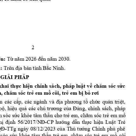
2 
n: 
T
ệ
ừ
năm
 2026 đến năm
 2030.
n:
Trên địa 
bàn tỉnh 
Bắc Ninh.
 GIẢI PHÁP
khai 
th
c 
hi
n 
chính 
sách, 
pháp 
lu
t 
v
c 
ự
ệ
ậ
ề
chăm 
sóc 
sứ
 em m
 côi, tr
 em b
 b
, 
chăm sóc trẻ
ồ
ẻ
ị
ỏ
rơi
n 
các 
c
ch
c 
quán 
tri
t, 
ấp, 
các 
ngành 
và 
đ
ịa 
phương 
tổ
ứ
ệ
b
, 
hi
u 
qu
các 
ch
ng, 
chính 
sách, 
pháp
ộ
ệ
ả
ủ
trương 
của 
Đả
c 
kh
e tâ
m th
n 
cho tr
em m
 sóc 
sứ
ỏ
ầ
ẻ
em, ch
ăm sóc t
rẻ
ồ
h
nh 
56
-
ng 
d
n 
th
c 
hi
n 
Lu
t 
Tr
ị
đị
/2017/N
Đ
CP 
hướ
ẫ
ự
ệ
ậ
ẻ
-TT
g 
ngày 
08/12/2023 
c
a 
Th
ng 
Chính 
ph
phê 
QĐ
ủ
ủ
tư
ớ
ủ
c 
kh
e 
tâm 
th
n 
tr
em 
m
côi
 
s
óc 
s
ứ
ỏ
ầ
ẻ
em, 
chăm 
sóc 
t
rẻ
ồ