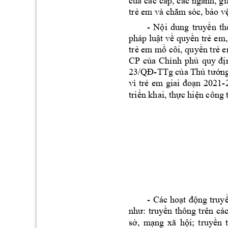
c
a 
các 
c
ủ
ấp, 
các 
ngành, g
i
tr
o v
ẻ
em
 và chăm
 sóc, bả
- 
N
i 
dung 
truy
n 
th
ộ
ề
pháp lu
t v
 quy
n tr
ậ
ề
ề
ẻ
em,
tr
 em m
 côi, quy
n tr
 e
ẻ
ồ
ề
ẻ
CP 
c
a 
Chính 
p
h
ủ
ủ
quy
đị
-TTg c
a Th
n
23/QĐ
ủ
ủ
tư
ớ
vì 
tr
n 
2021
-
ẻ
em 
giai 
đoạ
tri
n khai, th
c 
hi
n công t
ể
ự
ệ
- 
Các 
ho
ng 
truy
ạt 
độ
như: 
truyền 
thông 
t
rên 
các
s
, 
m
ng 
xã 
h
i; 
truy
n 
ở
ạ
ộ
ề